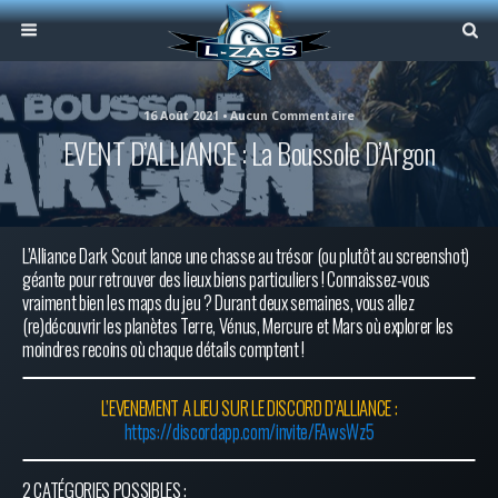
16 Août 2021 • Aucun Commentaire
EVENT D’ALLIANCE : La Boussole D’Argon
L’Alliance Dark Scout lance une chasse au trésor (ou plutôt au screenshot)
géante pour retrouver des lieux biens particuliers ! Connaissez-vous
vraiment bien les maps du jeu ? Durant deux semaines, vous allez
(re)découvrir les planètes Terre, Vénus, Mercure et Mars où explorer les
moindres recoins où chaque détails comptent !
L’EVENEMENT A LIEU SUR LE DISCORD D’ALLIANCE :
https://discordapp.com/invite/FAwsWz5
2 CATÉGORIES POSSIBLES :