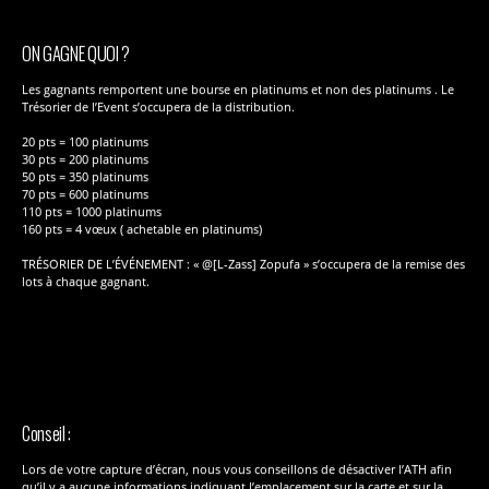
ON GAGNE QUOI ?
Les gagnants remportent une bourse en platinums et non des platinums . Le
Trésorier de l’Event s’occupera de la distribution.
20 pts = 100 platinums
30 pts = 200 platinums
50 pts = 350 platinums
70 pts = 600 platinums
110 pts = 1000 platinums
160 pts = 4 vœux ( achetable en platinums)
TRÉSORIER DE L’ÉVÉNEMENT : « @[L-Zass] Zopufa » s’occupera de la remise des
lots à chaque gagnant.
Conseil :
Lors de votre capture d’écran, nous vous conseillons de désactiver l’ATH afin
qu’il y a aucune informations indiquant l’emplacement sur la carte et sur la