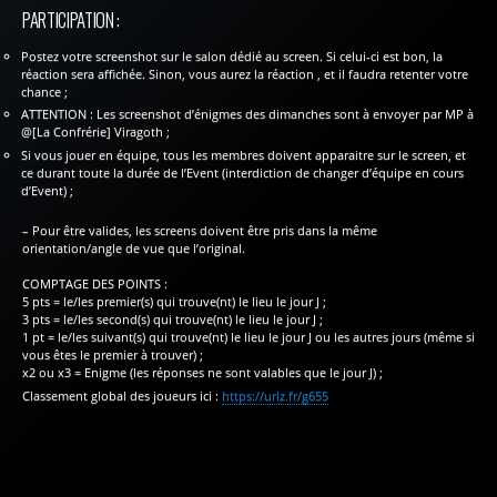
PARTICIPATION :
Postez votre screenshot sur le salon dédié au screen. Si celui-ci est bon, la
réaction sera affichée. Sinon, vous aurez la réaction , et il faudra retenter votre
chance ;
ATTENTION : Les screenshot d’énigmes des dimanches sont à envoyer par MP à
@[La Confrérie] Viragoth ;
Si vous jouer en équipe, tous les membres doivent apparaitre sur le screen, et
ce durant toute la durée de l’Event (interdiction de changer d’équipe en cours
d’Event) ;
– Pour être valides, les screens doivent être pris dans la même
orientation/angle de vue que l’original.
COMPTAGE DES POINTS :
5 pts = le/les premier(s) qui trouve(nt) le lieu le jour J ;
3 pts = le/les second(s) qui trouve(nt) le lieu le jour J ;
1 pt = le/les suivant(s) qui trouve(nt) le lieu le jour J ou les autres jours (même si
vous êtes le premier à trouver) ;
x2 ou x3 = Enigme (les réponses ne sont valables que le jour J) ;
Classement global des joueurs ici :
https://urlz.fr/g655