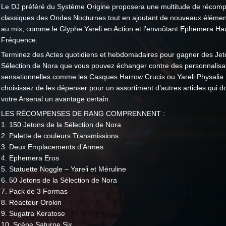
Le DJ préféré du Système Origine proposera une multitude de récom
classiques des Ondes Nocturnes tout en ajoutant de nouveaux élément
au mix, comme le Glyphe Yareli en Action et l’envoûtant Ephemera Ha
Fréquence.
Terminez des Actes quotidiens et hebdomadaires pour gagner des Jet
Sélection de Nora que vous pouvez échanger contre des personnalisa
sensationnelles comme les Casques Harrow Crucis ou Yareli Physalia 
choisissez de les dépenser pour un assortiment d’autres articles qui 
votre Arsenal un avantage certain.
LES RÉCOMPENSES DE RANG COMPRENNENT :
1. 150 Jetons de la Sélection de Nora
2. Palette de couleurs Transmissions
3. Deux Emplacements d’Armes
4. Ephemera Eros
5. Statuette Noggle – Yareli et Méruline
6. 50 Jetons de la Sélection de Nora
7. Pack de 3 Formas
8. Réacteur Orokin
9. Sugatra Keratose
10. Scène Saturne Six