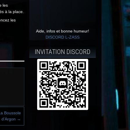
e les
és à la place.
ncez les
Aide, infos et bonne humeur!
DISCORD L-ZASS
INVITATION DISCORD
a Boussole
d’Argon
→