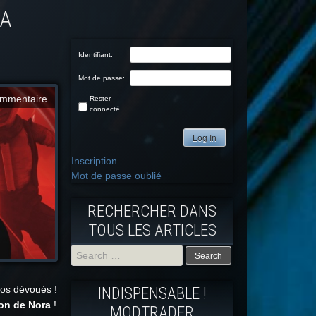
Identifiant:
Mot de passe:
mmentaire
Rester
connecté
Log In
Inscription
Mot de passe oublié
RECHERCHER DANS
TOUS LES ARTICLES
Search
nos dévoués !
INDISPENSABLE !
for:
ion de Nora
!
MODTRADFR