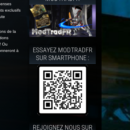
penses
s exclusifs
ute
ons de la
tions
! Ou
ESSAYEZ MODTRADFR
donneront à
SUR SMARTPHONE :
REJOIGNEZ NOUS SUR