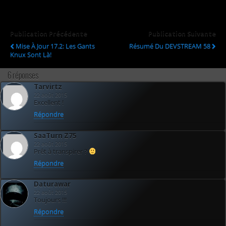
Publication Précédente
Publication Suivante
Mise À Jour 17.2: Les Gants
Résumé Du DEVSTREAM 58
Knux Sont Là!
6 réponses
Tarvirtz
22 août 2015
Excellent !
Répondre
SaaTurn Z75
22 août 2015
Prêt à transpirer ?
Répondre
Daturawar
22 août 2015
Toujours !!!
Répondre