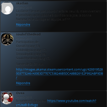
skatlan
23 août 2015
La classe !! Je vais pas pouvoir le faire, celui là, mais vivement
le prochain qu’on platine à donf dans la joie, la bonne
humeur et le carnage en équipe, arf ^^
Répondre
soulofthedead
23 août 2015
Participation de :
Ovea83 (rang 13)
Gobledilgou (rang 17)
Tennoleptik (rang 19)
Soulofthedead (rang 17)
Survie de 2h 31 min
http://images.akamai.steamusercontent.com/ugc/429319528
003773246/A00E3D77E7C538246B5DCA8BB261E2F992ABF9DB
/
Répondre
Ovea
24 août 2015
la survie est dispo sur
https://www.youtube.com/watch?
v=UeaB-Ev6vgo