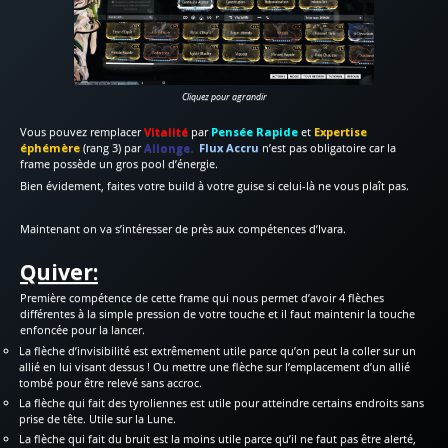
Cliquez pour agrandir
Vous pouvez remplacer
Vitalité
par
Pensée Rapide
et
Expertise
éphémère
(rang 3) par
Allonge.
Flux Accru
n’est pas obligatoire car la
frame possède un gros pool d’énergie.
Bien évidement, faites votre build à votre guise si celui-là ne vous plaît pas.
Maintenant on va s’intéresser de près aux compétences d’Ivara.
Quiver:
Première compétence de cette frame qui nous permet d’avoir 4 flèches
différentes à la simple pression de votre touche et il faut maintenir la touche
enfoncée pour la lancer.
La flèche d’invisibilité est extrêmement utile parce qu’on peut la coller sur un
allié en lui visant dessus ! Ou mettre une flèche sur l’emplacement d’un allié
tombé pour être relevé sans accroc.
La flèche qui fait des tyroliennes est utile pour atteindre certains endroits sans
prise de tête. Utile sur la Lune.
La flèche qui fait du bruit est la moins utile parce qu’il ne faut pas être alerté,