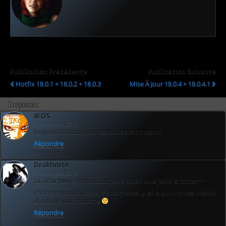
Publication Précédente
Publication Suivante
Hotfix 18.0.1 + 18.0.2 + 18.0.3
Mise À Jour 18.0.4 + 18.0.4.1
3 réponses
IKOS
6 décembre 2015
toujours au top pour tes builds mon devo!
Répondre
Drakhnite
7 décembre 2015
ça a l’air bien sympa tout ça va falloir que j’aille la looter^^
PS: c’est quoi tous ses mods maxés, y en a qui ont des crédits
et coeurs par charette
Répondre