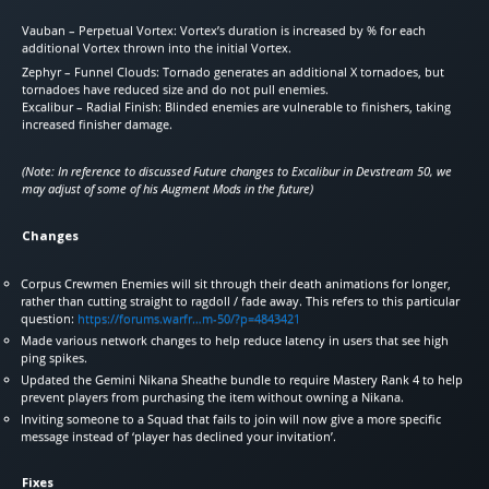
Vauban – Perpetual Vortex: Vortex’s duration is increased by % for each
additional Vortex thrown into the initial Vortex.
Zephyr – Funnel Clouds: Tornado generates an additional X tornadoes, but
tornadoes have reduced size and do not pull enemies.
Excalibur – Radial Finish: Blinded enemies are vulnerable to finishers, taking
increased finisher damage.
(Note: In reference to discussed Future changes to Excalibur in Devstream 50, we
may adjust of some of his Augment Mods in the future)
Changes
Corpus Crewmen Enemies will sit through their death animations for longer,
rather than cutting straight to ragdoll / fade away. This refers to this particular
question:
https://forums.warfr…m-50/?p=4843421
Made various network changes to help reduce latency in users that see high
ping spikes.
Updated the Gemini Nikana Sheathe bundle to require Mastery Rank 4 to help
prevent players from purchasing the item without owning a Nikana.
Inviting someone to a Squad that fails to join will now give a more specific
message instead of ‘player has declined your invitation’.
Fixes