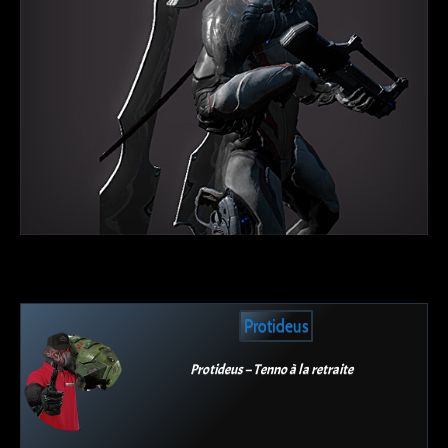
Protideus
Protideus – Tenno à la retraite