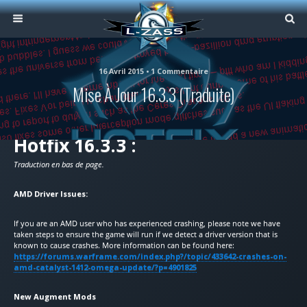
16 Avril 2015 • 1 Commentaire
Mise À Jour 16.3.3 (Traduite)
Hotfix 16.3.3 :
Traduction en bas de page.
AMD Driver Issues:
If you are an AMD user who has experienced crashing, please note we have
taken steps to ensure the game will run if we detect a driver version that is
known to cause crashes. More information can be found here:
https://forums.warframe.com/index.php?/topic/433642-crashes-on-
amd-catalyst-1412-omega-update/?p=4901825
New Augment Mods