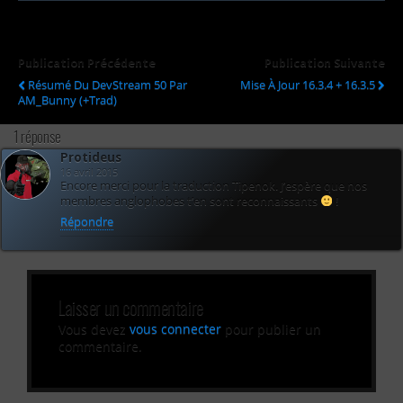
Publication Précédente
Publication Suivante
Résumé Du DevStream 50 Par
Mise À Jour 16.3.4 + 16.3.5
AM_Bunny (+Trad)
1 réponse
Protideus
16 avril 2015
Encore merci pour la traduction Tipenok. J’espère que nos
membres anglophobes t’en sont reconnaissants
!
Répondre
Laisser un commentaire
Vous devez
vous connecter
pour publier un
commentaire.