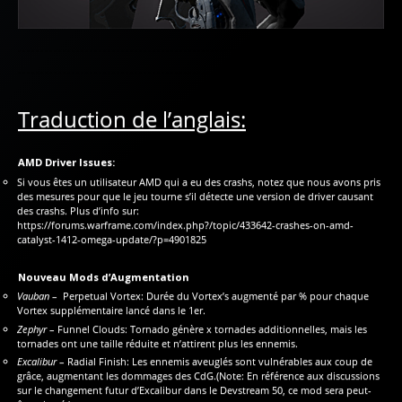
Traduction de l’anglais:
AMD Driver Issues:
Si vous êtes un utilisateur AMD qui a eu des crashs, notez que nous avons pris
des mesures pour que le jeu tourne s’il détecte une version de driver causant
des crashs. Plus d’info sur:
https://forums.warframe.com/index.php?/topic/433642-crashes-on-amd-
catalyst-1412-omega-update/?p=4901825
Nouveau Mods d’Augmentation
Vauban
– Perpetual Vortex: Durée du Vortex’s augmenté par % pour chaque
Vortex supplémentaire lancé dans le 1er.
Zephyr
– Funnel Clouds: Tornado génère x tornades additionnelles, mais les
tornades ont une taille réduite et n’attirent plus les ennemis.
Excalibur
– Radial Finish: Les ennemis aveuglés sont vulnérables aux coup de
grâce, augmentant les dommages des CdG.(Note: En référence aux discussions
sur le changement futur d’Excalibur dans le Devstream 50, ce mod sera peut-