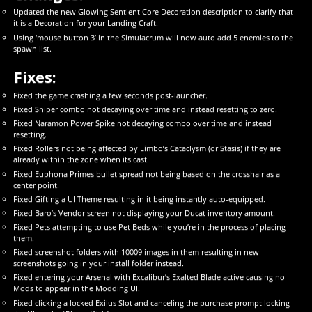
Updated the new Glowing Sentient Core Decoration description to clarify that
it is a Decoration for your Landing Craft.
Using ‘mouse button 3’ in the Simulacrum will now auto add 5 enemies to the
spawn list.
Fixes:
Fixed the game crashing a few seconds post-launcher.
Fixed Sniper combo not decaying over time and instead resetting to zero.
Fixed Naramon Power Spike not decaying combo over time and instead
resetting.
Fixed Rollers not being affected by Limbo’s Cataclysm (or Stasis) if they are
already within the zone when its cast.
Fixed Euphona Primes bullet spread not being based on the crosshair as a
center point.
Fixed Gifting a UI Theme resulting in it being instantly auto-equipped.
Fixed Baro’s Vendor screen not displaying your Ducat inventory amount.
Fixed Pets attempting to use Pet Beds while you’re in the process of placing
them.
Fixed screenshot folders with 10009 images in them resulting in new
screenshots going in your install folder instead.
Fixed entering your Arsenal with Excalibur’s Exalted Blade active causing no
Mods to appear in the Modding UI.
Fixed clicking a locked Exilus Slot and canceling the purchase prompt locking