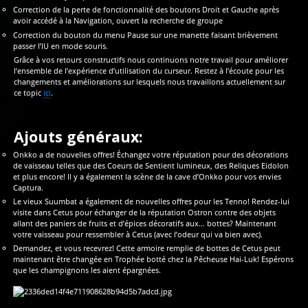
Correction de la perte de fonctionnalité des boutons Droit et Gauche après
avoir accédé à la Navigation, ouvert la recherche de groupe
Correction du bouton du menu Pause sur une manette faisant brièvement
passer l’IU en mode souris.
Grâce à vos retours constructifs nous continuons notre travail pour améliorer
l’ensemble de l’expérience d’utilisation du curseur. Restez à l’écoute pour les
changements et améliorations sur lesquels nous travaillons actuellement sur
ce topic
ici
.
Ajouts généraux:
Onkko a de nouvelles offres! Échangez votre réputation pour des décorations
de vaisseau telles que des Coeurs de Sentient lumineux, des Reliques Eidolon
et plus encore! Il y a également la scène de la cave d’Onkko pour vos envies
Captura.
Le vieux Suumbat a également de nouvelles offres pour les Tenno! Rendez-lui
visite dans Cetus pour échanger de la réputation Ostron contre des objets
allant des paniers de fruits et d’épices décoratifs aux… bottes? Maintenant
votre vaisseau pour ressembler à Cetus (avec l’odeur qui va bien avec).
Demandez, et vous recevrez! Cette armoire remplie de bottes de Cetus peut
maintenant être changée en Trophée botté chez la Pêcheuse Hai-Luk! Espérons
que les champignons les aient épargnées.