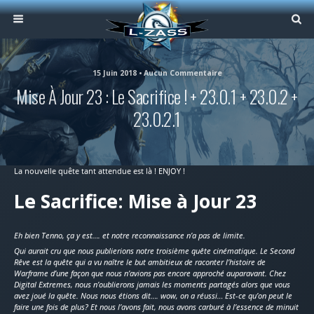
15 Juin 2018 • Aucun Commentaire
Mise À Jour 23 : Le Sacrifice ! + 23.0.1 + 23.0.2 +
23.0.2.1
La nouvelle quête tant attendue est là ! ENJOY !
Le Sacrifice: Mise à Jour 23
Eh bien Tenno, ça y est…. et notre reconnaissance n’a pas de limite.
Qui aurait cru que nous publierions notre troisième quête cinématique. Le Second
Rêve est la quête qui a vu naître le but ambitieux de raconter l’histoire de
Warframe d’une façon que nous n’avions pas encore approché auparavant. Chez
Digital Extremes, nous n’oublierons jamais les moments partagés alors que vous
avez joué la quête. Nous nous étions dit…. wow, on a réussi… Est-ce qu’on peut le
faire une fois de plus? Et nous l’avons fait, nous avons carburé à l’essence de minuit