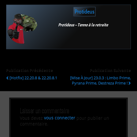
Protideus
Protideus – Tenno à la retraite
Publication Précédente
Publication Suivante
[Hotfix] 22.20.8 & 22.20.8.1
[Mise À Jour] 23.0.3 : Limbo Prime,
Pyrana Prime, Destreza Prime !
Laisser un commentaire
Vous devez
vous connecter
pour publier un
commentaire.