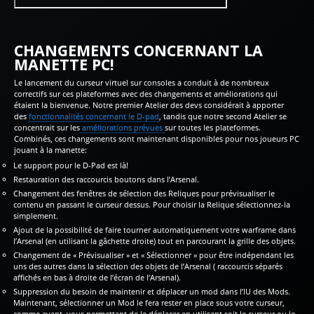
CHANGEMENTS CONCERNANT LA
MANETTE PC!
Le lancement du curseur virtuel sur consoles a conduit à de nombreux
correctifs sur ces plateformes avec des changements et améliorations qui
étaient la bienvenue. Notre premier Atelier des devs considérait à apporter
des
fonctionnalités concernant le D-pad
, tandis que notre second Atelier se
concentrait sur les
améliorations prévues
sur toutes les plateformes.
Combinés, ces changements sont maintenant disponibles pour nos joueurs PC
jouant à la manette:
Le support pour le D-Pad est là!
Restauration des raccourcis boutons dans l’Arsenal.
Changement des fenêtres de sélection des Reliques pour prévisualiser le
contenu en passant le curseur dessus. Pour choisir la Relique sélectionnez-la
simplement.
Ajout de la possibilité de faire tourner automatiquement votre warframe dans
l’Arsenal (en utilisant la gâchette droite) tout en parcourant la grille des objets.
Changement de « Prévisualiser » et « Sélectionner » pour être indépendant les
uns des autres dans la sélection des objets de l’Arsenal ( raccourcis séparés
affichés en bas à droite de l’écran de l’Arsenal).
Suppression du besoin de maintenir et déplacer un mod dans l’IU des Mods.
Maintenant, sélectionner un Mod le fera rester en place sous votre curseur,
comme avant, vous permettant de le déplacer en utilisant soit le curseur ou le