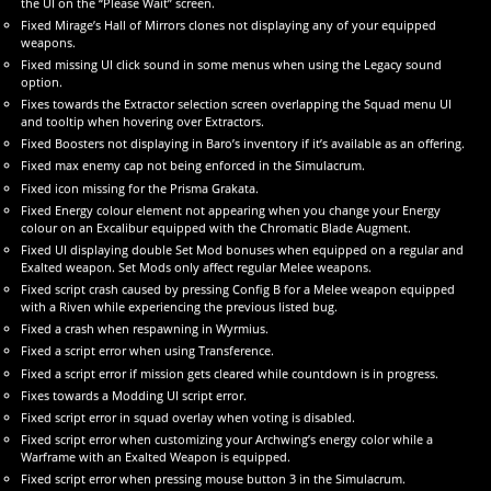
the UI on the “Please Wait” screen.
Fixed Mirage’s Hall of Mirrors clones not displaying any of your equipped
weapons.
Fixed missing UI click sound in some menus when using the Legacy sound
option.
Fixes towards the Extractor selection screen overlapping the Squad menu UI
and tooltip when hovering over Extractors.
Fixed Boosters not displaying in Baro’s inventory if it’s available as an offering.
Fixed max enemy cap not being enforced in the Simulacrum.
Fixed icon missing for the Prisma Grakata.
Fixed Energy colour element not appearing when you change your Energy
colour on an Excalibur equipped with the Chromatic Blade Augment.
Fixed UI displaying double Set Mod bonuses when equipped on a regular and
Exalted weapon. Set Mods only affect regular Melee weapons.
Fixed script crash caused by pressing Config B for a Melee weapon equipped
with a Riven while experiencing the previous listed bug.
Fixed a crash when respawning in Wyrmius.
Fixed a script error when using Transference.
Fixed a script error if mission gets cleared while countdown is in progress.
Fixes towards a Modding UI script error.
Fixed script error in squad overlay when voting is disabled.
Fixed script error when customizing your Archwing’s energy color while a
Warframe with an Exalted Weapon is equipped.
Fixed script error when pressing mouse button 3 in the Simulacrum.