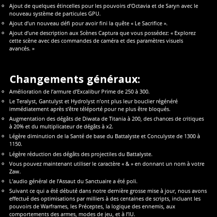
Ajout de quelques étincelles pour les pouvoirs d’Octavia et de Saryn avec le
nouveau système de particules GPU.
Ajout d’un nouveau défi pour avoir fini la quête « Le Sacrifice ».
Ajout d’une description aux Scènes Captura que vous possédez: « Explorez
cette scène avec des commandes de caméra et des paramètres visuels
avancés. »
Changements généraux:
Amélioration de l’armure d’Excalibur Prime de 250 à 300.
Le Teralyst, Gantulyst et Hydrolyst n’ont plus leur bouclier régénéré
immédiatement après s’être téléporté pour ne plus être bloqués.
Augmentation des dégâts de Diwata de Titania à 200, des chances de critiques
à 20% et du multiplicateur de dégâts à x2.
Légère diminution de la Santé de base du Battalyste et Conculyste de 1300 à
1150.
Légère réduction des dégâts des projectiles du Battalyste.
Vous pouvez maintenant utiliser le caractère « & » en donnant un nom à votre
Zaw.
L’audio général de l’Assaut du Sanctuaire a été poli.
Suivant ce qui a été débuté dans notre dernière grosse mise à jour, nous avons
effectué des optimisations par milliers à des centaines de scripts, incluant les
pouvoirs de Warframes, les Préceptes, la logique des ennemis, aux
comportements des armes, modes de jeu, et à l’IU.