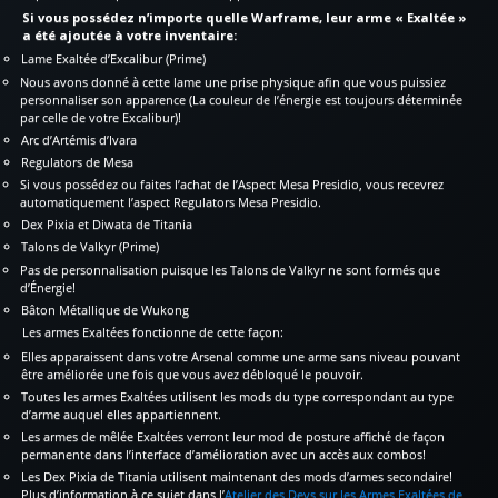
Si vous possédez n’importe quelle Warframe, leur arme « Exaltée »
a été ajoutée à votre inventaire:
Lame Exaltée d’Excalibur (Prime)
Nous avons donné à cette lame une prise physique afin que vous puissiez
personnaliser son apparence (La couleur de l’énergie est toujours déterminée
par celle de votre Excalibur)!
Arc d’Artémis d’Ivara
Regulators de Mesa
Si vous possédez ou faites l’achat de l’Aspect Mesa Presidio, vous recevrez
automatiquement l’aspect Regulators Mesa Presidio.
Dex Pixia et Diwata de Titania
Talons de Valkyr (Prime)
Pas de personnalisation puisque les Talons de Valkyr ne sont formés que
d’Énergie!
Bâton Métallique de Wukong
Les armes Exaltées fonctionne de cette façon:
Elles apparaissent dans votre Arsenal comme une arme sans niveau pouvant
être améliorée une fois que vous avez débloqué le pouvoir.
Toutes les armes Exaltées utilisent les mods du type correspondant au type
d’arme auquel elles appartiennent.
Les armes de mêlée Exaltées verront leur mod de posture affiché de façon
permanente dans l’interface d’amélioration avec un accès aux combos!
Les Dex Pixia de Titania utilisent maintenant des mods d’armes secondaire!
Plus d’information à ce sujet dans l’
Atelier des Devs sur les Armes Exaltées de