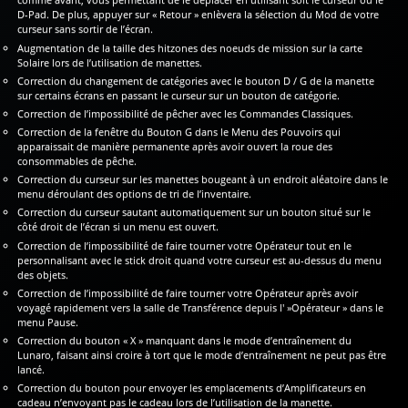
D-Pad. De plus, appuyer sur « Retour » enlèvera la sélection du Mod de votre
curseur sans sortir de l’écran.
Augmentation de la taille des hitzones des noeuds de mission sur la carte
Solaire lors de l’utilisation de manettes.
Correction du changement de catégories avec le bouton D / G de la manette
sur certains écrans en passant le curseur sur un bouton de catégorie.
Correction de l’impossibilité de pêcher avec les Commandes Classiques.
Correction de la fenêtre du Bouton G dans le Menu des Pouvoirs qui
apparaissait de manière permanente après avoir ouvert la roue des
consommables de pêche.
Correction du curseur sur les manettes bougeant à un endroit aléatoire dans le
menu déroulant des options de tri de l’inventaire.
Correction du curseur sautant automatiquement sur un bouton situé sur le
côté droit de l’écran si un menu est ouvert.
Correction de l’impossibilité de faire tourner votre Opérateur tout en le
personnalisant avec le stick droit quand votre curseur est au-dessus du menu
des objets.
Correction de l’impossibilité de faire tourner votre Opérateur après avoir
voyagé rapidement vers la salle de Transférence depuis l' »Opérateur » dans le
menu Pause.
Correction du bouton « X » manquant dans le mode d’entraînement du
Lunaro, faisant ainsi croire à tort que le mode d’entraînement ne peut pas être
lancé.
Correction du bouton pour envoyer les emplacements d’Amplificateurs en
cadeau n’envoyant pas le cadeau lors de l’utilisation de la manette.