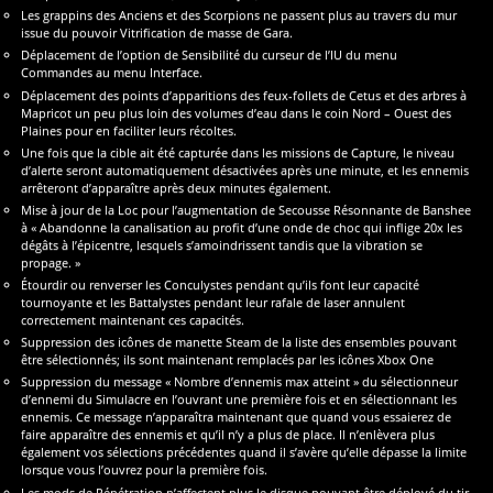
Les grappins des Anciens et des Scorpions ne passent plus au travers du mur
issue du pouvoir Vitrification de masse de Gara.
Déplacement de l’option de Sensibilité du curseur de l’IU du menu
Commandes au menu Interface.
Déplacement des points d’apparitions des feux-follets de Cetus et des arbres à
Mapricot un peu plus loin des volumes d’eau dans le coin Nord – Ouest des
Plaines pour en faciliter leurs récoltes.
Une fois que la cible ait été capturée dans les missions de Capture, le niveau
d’alerte seront automatiquement désactivées après une minute, et les ennemis
arrêteront d’apparaître après deux minutes également.
Mise à jour de la Loc pour l’augmentation de Secousse Résonnante de Banshee
à « Abandonne la canalisation au profit d’une onde de choc qui inflige 20x les
dégâts à l’épicentre, lesquels s’amoindrissent tandis que la vibration se
propage. »
Étourdir ou renverser les Conculystes pendant qu’ils font leur capacité
tournoyante et les Battalystes pendant leur rafale de laser annulent
correctement maintenant ces capacités.
Suppression des icônes de manette Steam de la liste des ensembles pouvant
être sélectionnés; ils sont maintenant remplacés par les icônes Xbox One
Suppression du message « Nombre d’ennemis max atteint » du sélectionneur
d’ennemi du Simulacre en l’ouvrant une première fois et en sélectionnant les
ennemis. Ce message n’apparaîtra maintenant que quand vous essaierez de
faire apparaître des ennemis et qu’il n’y a plus de place. Il n’enlèvera plus
également vos sélections précédentes quand il s’avère qu’elle dépasse la limite
lorsque vous l’ouvrez pour la première fois.
Les mods de Pénétration n’affectent plus le disque pouvant être déployé du tir