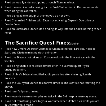
Fixed various Syandanas clipping through Titania’s wings.
Fixed incorrect icons displaying for the Push/Pull option in Decoration mode
when using the controller.
Fixed being able to equip UI themes you do not own.
Fixed Channeled finishers with Zaws not activating Dispatch Overdrive or
Exodia Brave.
Fixed an unreleased Stance Mod finding its way into the Codex (nothing to see
here).
The Sacrifice Quest Fixes:
Spoiler
Fixed new Umbra Operator Cosmetics (Umbra Blindfold, Earpiece, Hooded
Scarf, and Diadem) missing cloth animation.
Fixed the Skiajata not taking on Custom colors in the final cut scene in the
Sacrifice.
Fixed being unable to re-equip Umbra after The Sacrifice quest if you
unequipped him.
Fixed Umbra’s Skiajata’s muffled audio persisting after chaining Stealth
finishers.
Fixed the Courtyard Scene’s teleport volumes in The Sacrifice not resetting the
player.
Fixed Isaah’s lip sync timing.
Fixes towards transmission playing twice in the 3rd hospital memory scene.
Fixed not transferring back to your Warframe when Umbra dies while you are
in Operator Void Mode.