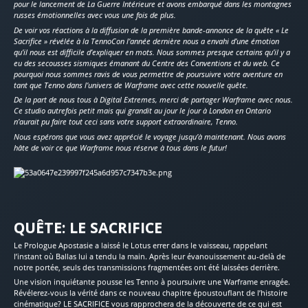
pour le lancement de La Guerre Intérieure et avons embarqué dans les montagnes
russes émotionnelles avec vous une fois de plus.
De voir vos réactions à la diffusion de la première bande-annonce de la quête « Le
Sacrifice » révélée à la TennoCon l’année dernière nous a envahi d’une émotion
qu’il nous est difficile d’expliquer en mots. Nous sommes presque certains qu’il y a
eu des secousses sismiques émanant du Centre des Conventions et du web. Ce
pourquoi nous sommes ravis de vous permettre de poursuivre votre aventure en
tant que Tenno dans l’univers de Warframe avec cette nouvelle quête.
De la part de nous tous à Digital Extremes, merci de partager Warframe avec nous.
Ce studio autrefois petit mais qui grandit au jour le jour à London en Ontario
n’aurait pu faire tout ceci sans votre support extraordinaire, Tenno.
Nous espérons que vous avez apprécié le voyage jusqu’à maintenant. Nous avons
hâte de voir ce que Warframe nous réserve à tous dans le futur!
QUÊTE: LE SACRIFICE
Le Prologue Apostasie a laissé le Lotus errer dans le vaisseau, rappelant
l’instant où Ballas lui a tendu la main. Après leur évanouissement au-delà de
notre portée, seuls des transmissions fragmentées ont été laissées derrière.
Une vision inquiétante pousse les Tenno à poursuivre une Warframe enragée.
Révélerez-vous la vérité dans ce nouveau chapitre époustouflant de l’histoire
cinématique? LE SACRIFICE vous rapprochera de la découverte de ce qui est