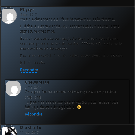
Phyrys
4 mai 2017
Y’a un évènement ou il faut buter Ambulas la victime.
Il lâche le Supra Vandal, qui est sans aucun doute l’arme
signature chez moi.
Et moi, pendant ce temps, j’attends ma box depuis une
semaine parce que je suis parti de SFR chez Free et que le
mois est bourré de congés.
J’aurai mon switch à trente balles probablement le 15 Mai.
Je hais ma vie.
Répondre
Chewarette
5 mai 2017
On a pas l’accès encore, même si ça devrait pas être
trop long.
Tu pourras pas te connecter via 3G pour l’éclater vite
fait ? Ça devrait être gérable !
Répondre
Drakhnite
11 mai 2017