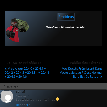
Protideus
Protideus – Tenno à la retraite
Publication Précédente
Publication Suivante
Mise À Jour 20.4.0 + 20.4.1 +
Vos Ducats Frémissent Dans
20.4.2 + 20.4.3 + 20.4.3.1 + 20.4.4
Votre Vaisseau ? C'est Normal
+ 20.4.5 + 20.4.6
Baro Est De Retour
4 réponses
sahul
4 mai 2017
Super !! merci pour les infos
Répondre