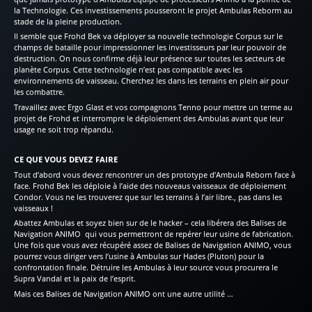
la Technologie. Ces investissements pousseront le projet Ambulas Reborm au
stade de la pleine production.
Il semble que Frohd Bek va déployer sa nouvelle technologie Corpus sur le
champs de bataille pour impressionner les investisseurs par leur pouvoir de
destruction. On nous confirme déjà leur présence sur toutes les secteurs de
planète Corpus. Cette technologie n’est pas compatible avec les
environnements de vaisseau. Cherchez les dans les terrains en plein air pour
les combattre.
Travaillez avec Ergo Glast et vos compagnons Tenno pour mettre un terme au
projet de Frohd et interrompre le déploiement des Ambulas avant que leur
usage ne soit trop répandu.
CE QUE VOUS DEVEZ FAIRE
Tout d’abord vous devez rencontrer un des prototype d’Ambula Reborn face à
face. Frohd Bek les déploie à l’aide des nouveaus vaisseaux de déploiement
Condor. Vous ne les trouverez que sur les terrains à l’air libre., pas dans les
vaisseaux !
Abattez Ambulas et soyez bien sur de le hacker – cela libérera des Balises de
Navigation ANIMO qui vous permettront de repérer leur usine de fabrication.
Une fois que vous avez récupéré assez de Balises de Navigation ANIMO, vous
pourrez vous diriger vers l’usine à Ambulas sur Hades (Pluton) pour la
confrontation finale. Détruire les Ambulas à leur source vous procurera le
Supra Vandal et la paix de l’esprit.
Mais ces Balises de Navigation ANIMO ont une autre utilité …