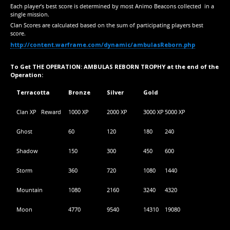
Each player’s best score is determined by most Animo Beacons collected in a
single mission.
Clan Scores are calculated based on the sum of participating players best
score.
http://content.warframe.com/dynamic/ambulasReborn.php
To Get THE OPERATION: AMBULAS REBORN TROPHY at the end of the
Operation:
Terracotta
Bronze
Silver
Gold
Clan XP Reward
1000 XP
2000 XP
3000 XP
5000 XP
Ghost
60
120
180
240
Shadow
150
300
450
600
Storm
360
720
1080
1440
Mountain
1080
2160
3240
4320
Moon
4770
9540
14310
19080