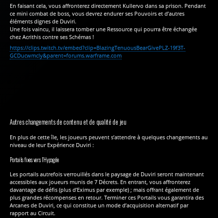
En faisant cela, vous affronterez directement Kullervo dans sa prison. Pendant
ce mini combat de boss, vous devrez endurer ses Pouvoirs et d’autres
éléments dignes de Duviri.
Une fois vaincu, il laissera tomber une Ressource qui pourra être échangée
chez Acrithis contre ses Schémas !
https://clips.twitch.tv/embed?clip=BlazingTenuousBearGivePLZ-19f3T-
GCDucwmcly&parent=forums.warframe.com
Autres changements de contenu et de qualité de jeu
En plus de cette île, les joueurs peuvent s’attendre à quelques changements au
niveau de leur Expérience Duviri :
Portails fixes vers l’Hypogée
Les portails autrefois verrouillés dans le paysage de Duviri seront maintenant
accessibles aux joueurs munis de 7 Décrets. En entrant, vous affronterez
davantage de défis (plus d’Eximus par exemple) ; mais offrant également de
plus grandes récompenses en retour. Terminer ces Portails vous garantira des
Arcanes de Duviri, ce qui constitue un mode d’acquisition alternatif par
rapport au Circuit.