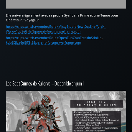
Elle arrivera également avec sa propre Syandana Prime et une Tenue pour
Opérateur / Voyageur :
https://clips.twitch.tv/embed?clip=MistyStupidNewtDatSheffy-eH-
Wwwy1uv9eGHef&parent=forums.warframe.com
https://clips.twitch.tv/embed?clip=OpenFunCrabFreakinStinkin-
kdpEGJga6eiBTZtE&parent=forums.warframe.com
Les Sept Crimes de Kullervo – Disponible en juin !