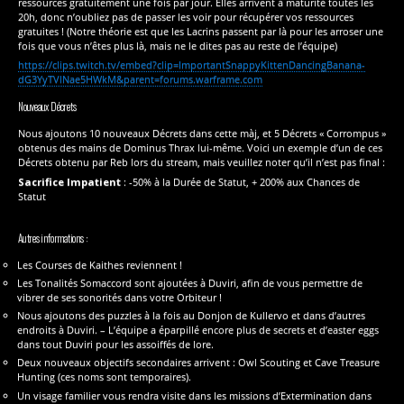
ressources gratuitement une fois par jour. Elles arrivent à maturité toutes les
20h, donc n’oubliez pas de passer les voir pour récupérer vos ressources
gratuites ! (Notre théorie est que les Lacrins passent par là pour les arroser une
fois que vous n’êtes plus là, mais ne le dites pas au reste de l’équipe)
https://clips.twitch.tv/embed?clip=ImportantSnappyKittenDancingBanana-
dG3YyTVlNae5HWkM&parent=forums.warframe.com
Nouveaux Décrets
Nous ajoutons 10 nouveaux Décrets dans cette màj, et 5 Décrets « Corrompus »
obtenus des mains de Dominus Thrax lui-même. Voici un exemple d’un de ces
Décrets obtenu par Reb lors du stream, mais veuillez noter qu’il n’est pas final :
Sacrifice Impatient
: -50% à la Durée de Statut, + 200% aux Chances de
Statut
Autres informations :
Les Courses de Kaithes reviennent !
Les Tonalités Somaccord sont ajoutées à Duviri, afin de vous permettre de
vibrer de ses sonorités dans votre Orbiteur !
Nous ajoutons des puzzles à la fois au Donjon de Kullervo et dans d’autres
endroits à Duviri. – L’équipe a éparpillé encore plus de secrets et d’easter eggs
dans tout Duviri pour les assoiffés de lore.
Deux nouveaux objectifs secondaires arrivent : Owl Scouting et Cave Treasure
Hunting (ces noms sont temporaires).
Un visage familier vous rendra visite dans les missions d’Extermination dans