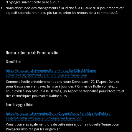
l’Hypogée suivant cette mise à jour.
Nous effectuons des changements à la Pêche à la Gueule d’Or pour rendre cet
objectif secondaire un peu plu facile, selon les retours de la communauté.
Nouveaux éléments de Personnalisation
Gauss Deluxe
https://clips.twitch.tv/embed?clip=KnottyDarkDiscMVGame-
LOwr1SRTDQOB0YWz&parent=forums.warframe.com
Comme dévoilé précédemment dans notre Devstream 170, l’Aspect Deluxe
pour Gauss s’en vient avec la mise à jour des 7 Crimes de Kullervo. Jetez un
coup d’œil à son casque à la Hermès, un Aspect personnalisé pour l’Acceltra et
des cosmétiques pour votre Kaithe aussi !
Tenue de Voyageur Orizu
https://clips.twitch.tv/embed?clip=CogentMushyPartridgeHotPokket-
k8aJvJ64rGRhHwYe&parent=forums.warframe.com
Vous trouverez également lors de cette mise à jour la nouvelle Tenue pour
Voyageur inspirée par les origamis :