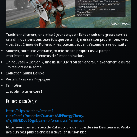
Traditionnellement, une mise à jour de type « Échos » suit une grosse sortie ;
cela dit nous pensions cette fois que cette màj méritait son propre nom. Avec
« Les Sept Crimes de Kullervo », les joueurs peuvent s’attendre à ce qui suit :
Kullervo, notre 53e Warframe, munie de son propre Fusil à pompe
emblématique et d’éléments de Personnalisation.
Un nouveau « Donjon », une île sur Duviri où se tiendra un événement à durée
limitée lors de la sortie.
Collection Gauss Deluxe
Portails fixes vers l’Hypogée
TennoGen
… et bien plus encore !
Kullervo et son Donjon
https://clips.twitch.tv/embed?
clip=CarefulProtectiveGuanacoAMPEnergyCherry-
qYrji98VRDLo8Oga&parent=forums.warframe.com
Nous avons parlé un peu de Kullervo lors de notre dernier Devstream et Pablo
avait un peu plus de choses à dévoiler sur son kit :