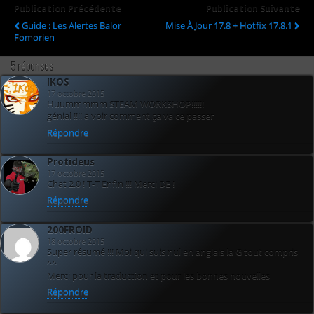
Publication Précédente
Publication Suivante
Guide : Les Alertes Balor
Mise À Jour 17.8 + Hotfix 17.8.1
Fomorien
5 réponses
IKOS
17 octobre 2015
Huummmmm STEAM WORKSHOP!!!!!!
génial !!!! a voir comment ça va ce passer
Répondre
Protideus
17 octobre 2015
Chat 2.0 ! T-T Enfin !!! Merci DE !
Répondre
200FROID
18 octobre 2015
Super résumé !!! Moi qui suis nul en anglais la G tout compris
^^
Merci pour la traduction et pour les bonnes nouvelles
Répondre