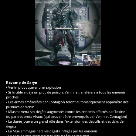
Revamp de Saryn
• Venin provoquera une explosion
• Si la cible a déjà un proc de poison, Venin le transférera à tous les ennemis
proches
• Les armes améliorées par Contagion feront automatiquement apparaître des
pustules de Venin
• Miasme verra ses dégâts augmentés contre les ennemis affectés par Toxine
ou par des procs viraux (qui peuvent être provoqués par Venin et Contagion)
• La durée jouera un grand rôle dans l’extension des debuffs et des ticks de
dégâts
• La Mue emmagasinera les dégâts infligés par les ennemis
• La Mue pourra aussi jouer le rôle d’hôte pour Venin