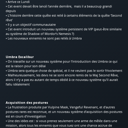
• Arrive ce Lundi
• Cet event devait être lancé l’année dernière, mais il a beaucoup grandi
depuis
• L’histoire derrière cette quête est relié à certains éléments de la quête ‘Second
rêve’
• Il y a un objectif communautaire
• Cet event introduit un nouveau système persistent de VIP (peut-être similaire
au système de Shadow of Mordor’s Nemesis ?)
• Les nouveaux ennemis ne sont pas reliés à Umbra
Umbra Excalibur
• On travaille sur un nouveau système pour l’introduction des Umbra ce qui
est la raison pour son délai
• Umbra sera quelque chose de spécial, et il ne veulent pas le sortir frivolement
• Malheureusement, les devs ne se sont encore remis de la Maj Second Rêve,
alors il n’y a pas eu autant de temps dédié à ce nouveau système qu’il aurait
fallu idéalement
Acquisition des postures
• La frustration produite par Vulpine Mask, Vengeful Revenant, et d’autres
postures rares est reconnue, et un nouveau système d’acquisition des postures
est en cours d’investigation
• Une des idées est : si vous prenez seulement une arme de mêlée dans une
mission, alors tous les ennemis que vous tuez ont une chance accrue de