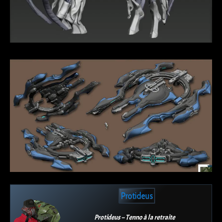
Protideus
Protideus – Tenno à la retraite