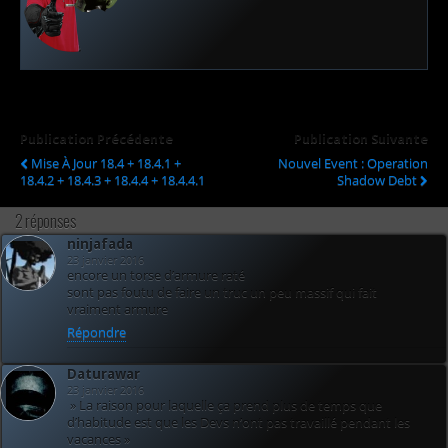
Publication Précédente
Publication Suivante
Mise À Jour 18.4 + 18.4.1 +
Nouvel Event : Operation
18.4.2 + 18.4.3 + 18.4.4 + 18.4.4.1
Shadow Debt
2 réponses
ninjafada
23 janvier 2016
encore un torse d’armure raté
sont pas foutu de faire un truc un peu massif qui fait
vraiment armure
Répondre
Daturawar
23 janvier 2016
» La raison pour laquelle ça prend plus de temps que
d’habitude est que les Devs n’ont pas travaillé pendant les
vacances »