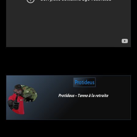
Protideus
Protideus – Tenno à la retraite