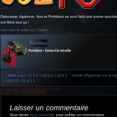
Daturawar, Agahnon, Ikos et Protideus se sont faits une soirée spécia
ont filmé tout ça !
Lien vers la vidéo sur Twitch
Protideus
Protideus – Tenno à la retraite
←
Mise à jour 15.6.0 + 15.6.1 + 15.6.2
Article d'Agahnon sur le s
+ 15.6.3 + 15.6.3.1
Post
navigation
Laisser un commentaire
Vous devez
vous connecter
pour publier un commentaire.