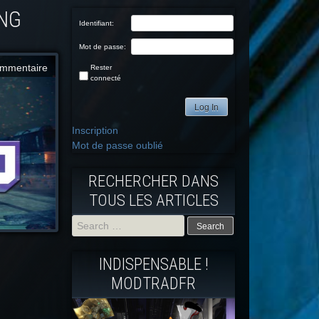
ING
Identifiant:
Mot de passe:
mmentaire
Rester
connecté
Log In
Inscription
Mot de passe oublié
RECHERCHER DANS
TOUS LES ARTICLES
Search
INDISPENSABLE !
for:
MODTRADFR