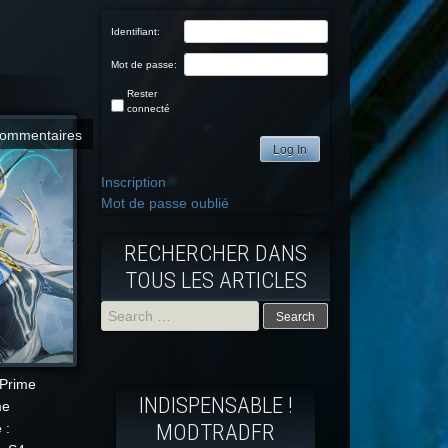
Identifiant:
Mot de passe:
Rester
connecté
commentaires
Log In
Inscription
Mot de passe oublié
RECHERCHER DANS
TOUS LES ARTICLES
Search
for:
 Prime
INDISPENSABLE !
me
MODTRADFR
 :