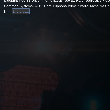
Blueprint Neo T1 Uncommon Chassis Neo B1 Rare Neuroptics Mes
Common Systems Axi B1 Rare Euphona Prime : Barrel Meso N3 
[…]
Lire plus...