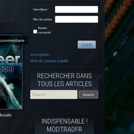
Identifiant:
Mot de passe:
Rester
connecté
commentaire
Log In
Inscription
Mot de passe oublié
RECHERCHER DANS
TOUS LES ARTICLES
Search
for:
 ducats
INDISPENSABLE !
MODTRADFR