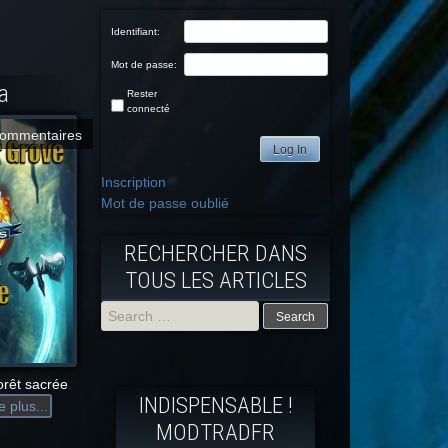
Identifiant:
Mot de passe:
a
Rester
connecté
commentaires
Log In
Inscription
Mot de passe oublié
RECHERCHER DANS
TOUS LES ARTICLES
Search
for:
orêt sacrée
INDISPENSABLE !
e plus...
MODTRADFR