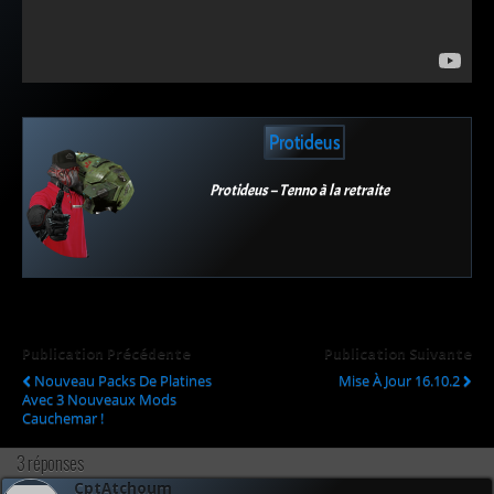
Protideus
Protideus – Tenno à la retraite
Publication Précédente
Publication Suivante
Nouveau Packs De Platines
Mise À Jour 16.10.2
Avec 3 Nouveaux Mods
Cauchemar !
3 réponses
CptAtchoum