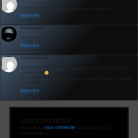
1 juillet 2015
Ash Prime me fait penser aux geth de mass effect
Répondre
Daturawar
2 juillet 2015
Bien vu captain
Répondre
CptAtchoum
2 juillet 2015
Avec vauban on peut avoir une armure N7 (par rapport aux
couleur hein
)
Et là, on joue un geth, et en plus un geth prime (roh le jeux de
mot foireux XD )
Répondre
Laisser un commentaire
Vous devez
vous connecter
pour publier un
commentaire.