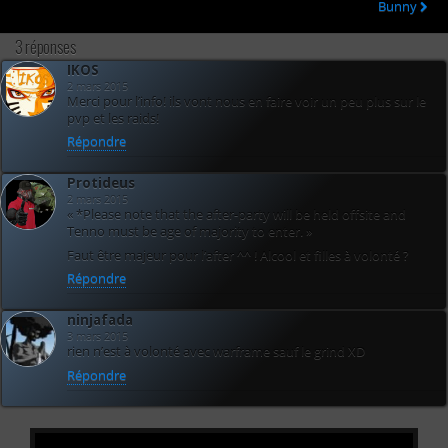
Bunny
3 réponses
IKOS
2 mars 2015
Merci pour l’info! ils vont nous en faire voir un peu plus sur le
pvp et les raids!
Répondre
Protideus
2 mars 2015
« *Please note that the after-party will be held offsite and
Tenno must be age of majority to enter. »
Faut être majeur pour l’after ^^ ! Alcool et filles à volonté ?
Répondre
ninjafada
3 mars 2015
rien n’est à volonté avec warframe sauf le grind XD
Répondre