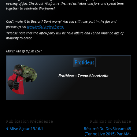
evening of fun. Check out Warframe-themed activities and fare and spend time
together to celebrate Warframe!
Can’t make it to Boston? Don’t worry! You can still take part in the fun and
giveaways on
www.twitch.tv/warframe
.
*Please note that the after-party will be held offsite and Tenno must be age of
majority to enter.
March 6th @ 8 p.m EST!
Protideus
Protideus – Tenno à la retraite
Publication Précédente
Publication Suivante
Mise À Jour 15.16.1
Résumé Du DevStream 48
(TennoLive 2015) Par AM-