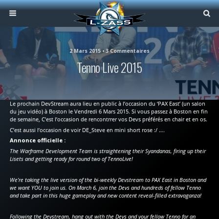
2 Mars 2015 • 3 Commentaires
Tenno Live 2015
Le prochain DevStream aura lieu en public à l’occasion du ‘PAX East’ (un salon
du jeu vidéo) à Boston le Vendredi 6 Mars 2015. Si vous passez à Boston en fin
de semaine, C’est l’occasion de rencontrrer vos Devs préférés en chair et en os.
C’est aussi l’occasion de voir DE_Steve en mini short rose :/ ….
Annonce officielle :
The Warframe Development Team is straightening their Syandanas, firing up their
Lisets and getting ready for round two of TennoLive!
We’re taking the live version of the bi-weekly Devstream to PAX East in Boston and
we want YOU to join us. On March 6, join the Devs and hundreds of fellow Tenno
and take part in this huge gameplay and new content reveal-filled extravaganza!
Following the Devstream, hang out with the Devs and your fellow Tenno for an