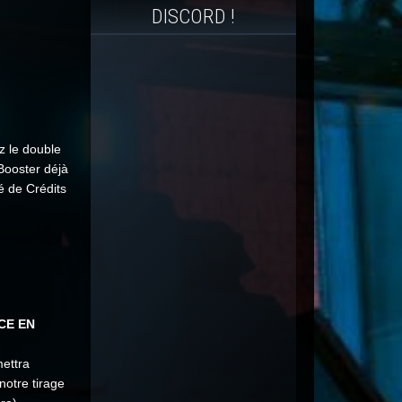
DISCORD !
z le double
Booster déjà
é de Crédits
CE EN
ettra
notre tirage