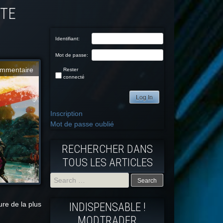
Identifiant:
Mot de passe:
mmentaire
Rester
connecté
Log In
Inscription
Mot de passe oublié
RECHERCHER DANS
TOUS LES ARTICLES
Search
re de la plus
INDISPENSABLE !
for:
MODTRADFR