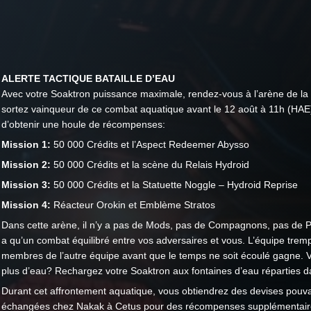
ALERTE TACTIQUE BATAILLE D’EAU
Avec votre Soaktron puissance maximale, rendez-vous à l’arène de la 
sortez vainqueur de ce combat aquatique avant le 12 août à 11h (HAE)
d’obtenir une houle de récompenses:
Mission 1:
50 000 Crédits et l’Aspect Redeemer Abysso
Mission 2:
50 000 Crédits et la scène du Relais Hydroid
Mission 3:
50 000 Crédits et la Statuette Noggle – Hydroid Reprise
Mission 4:
Réacteur Orokin et Emblème Stratos
Dans cette arène, il n’y a pas de Mods, pas de Compagnons, pas de Pou
a qu’un combat équilibré entre vos adversaires et vous. L’équipe tremp
membres de l’autre équipe avant que le temps ne soit écoulé gagne. 
plus d’eau? Rechargez votre Soaktron aux fontaines d’eau réparties da
Durant cet affrontement aquatique, vous obtiendrez des devises pouva
échangées chez Nakak à Cetus pour des récompenses supplémentair