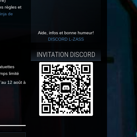
re)
s règles et
Ninja de
Aide, infos et bonne humeur!
DISCORD L-ZASS
INVITATION DISCORD
atuettes
mps limité
u’au 12 août à