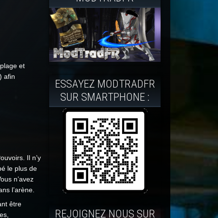
plage et
 afin
ESSAYEZ MODTRADFR
SUR SMARTPHONE :
voirs. Il n’y
é le plus de
Vous n’avez
ns l’arène.
nt être
REJOIGNEZ NOUS SUR
es,