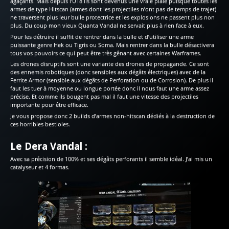
agaçants. Mais depuis l’U18 ils sont devenus une vraie plaie puisque toutes les
armes de type Hitscan (armes dont les projectiles n’ont pas de temps de trajet)
ne traversent plus leur bulle protectrice et les explosions ne passent plus non
plus. Du coup mon vieux Quanta Vandal ne servait plus à rien face à eux.
Pour les détruire il suffit de rentrer dans la bulle et d’utiliser une arme
puissante genre Hek ou Tigris ou Soma. Mais rentrer dans la bulle désactivera
tous vos pouvoirs ce qui peut être très gênant avec certaines Warframes.
Les drones disruptifs sont une variante des drones de propagande. Ce sont
des ennemis robotiques (donc sensibles aux dégâts électriques) avec de la
Ferrite Armor (sensible aux dégâts de Perforation ou de Corrosion). De plus il
faut les tuer à moyenne ou longue portée donc il nous faut une arme assez
précise. Et comme ils bougent pas mal il faut une vitesse des projectiles
importante pour être efficace.
Je vous propose donc 2 builds d’armes non-hitscan dédiés à la destruction de
ces horribles bestioles.
Le Dera Vandal :
Avec sa précision de 100% et ses dégâts perforants il semble idéal. J’ai mis un
catalyseur et 4 formas.