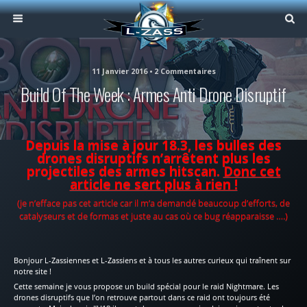
11 Janvier 2016 • 2 Commentaires
Build Of The Week : Armes Anti Drone Disruptif
Depuis la mise à jour 18.3, les bulles des
drones disruptifs n’arrêtent plus les
projectiles des armes hitscan.
Donc cet
article ne sert plus à rien !
(je n’efface pas cet article car il m’a demandé beaucoup d’efforts, de
catalyseurs et de formas et juste au cas où ce bug réapparaisse ….)
Bonjour L-Zassiennes et L-Zassiens et à tous les autres curieux qui traînent sur
notre site !
Cette semaine je vous propose un build spécial pour le raid Nightmare. Les
drones disruptifs que l’on retrouve partout dans ce raid ont toujours été