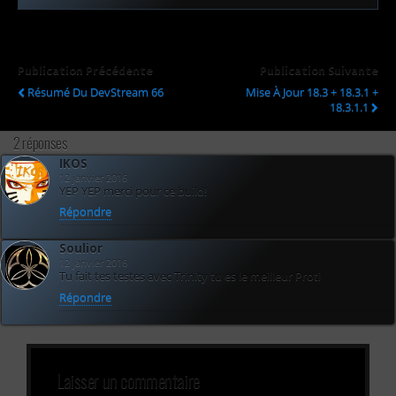
Publication Précédente
Publication Suivante
Résumé Du DevStream 66
Mise À Jour 18.3 + 18.3.1 +
18.3.1.1
2 réponses
IKOS
12 janvier 2016
YEP YEP merci pour ce build!
Répondre
Soulior
12 janvier 2016
Tu fait tes testes avec Trinity tu es le meilleur Proti
Répondre
Laisser un commentaire