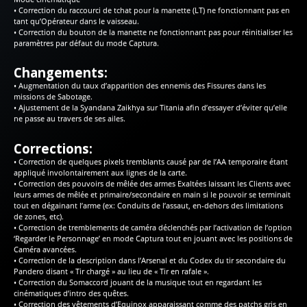
• Correction du raccourci de tchat pour la manette (LT) ne fonctionnant pas en
tant qu’Opérateur dans le vaisseau.
• Correction du bouton de la manette ne fonctionnant pas pour réinitialiser les
paramètres par défaut du mode Captura.
Changements:
• Augmentation du taux d’apparition des ennemis des Fissures dans les
missions de Sabotage.
• Ajustement de la Syandana Zaikhya sur Titania afin d’essayer d’éviter qu’elle
ne passe au travers de ses ailes.
Corrections:
• Correction de quelques pixels tremblants causé par de l’AA temporaire étant
appliqué involontairement aux lignes de la carte.
• Correction des pouvoirs de mêlée des armes Exaltées laissant les Clients avec
leurs armes de mêlée et primaire/secondaire en main si le pouvoir se terminait
tout en dégainant l’arme (ex: Conduits de l’assaut, en-dehors des limitations
de zones, etc).
• Correction de tremblements de caméra déclenchés par l’activation de l’option
‘Regarder le Personnage’ en mode Captura tout en jouant avec les positions de
Caméra avancées.
• Correction de la description dans l’Arsenal et du Codex du tir secondaire du
Pandero disant « Tir chargé » au lieu de « Tir en rafale ».
• Correction du Somaccord jouant de la musique tout en regardant les
cinématiques d’intro des quêtes.
• Correction des vêtements d’Equinox apparaissant comme des patchs gris en