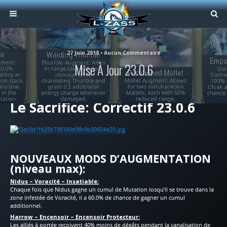
27 Juin 2018 • Aucun Commentaire
Mise À Jour 23.0.6
Le Sacrifice: Correctif 23.0.6
NOUVEAUX MODS D’AUGMENTATION
(niveau max):
Nidus – Voracité – Insatiable:
Chaque fois que Nidus gagne un cumul de Mutation losqu’il se trouve dans la
zone infestée de Voracité, il a 60.0% de chance de gagner un cumul
additionnel.
Harrow – Encensoir – Encensoir Protecteur:
Les alliés à portée reçoivent 40% moins de dégâts pendant la canalisation de