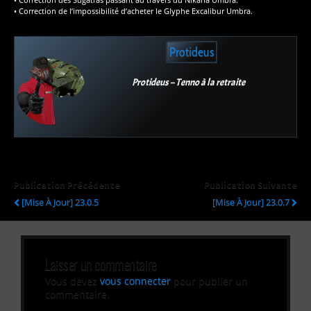
• Correction de l’impossibilité d’acheter le Glyphe Excalibur Umbra.
Protideus
Protideus – Tenno à la retraite
Publication Précédente
Publication Suivante
[Mise À Jour] 23.0.5
[Mise À Jour] 23.0.7
Laisser un commentaire
Vous devez
vous connecter
pour publier un
commentaire.