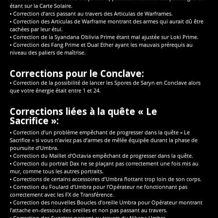
étant sur la Carte Solaire.
• Correction d’arcs passant au travers des Articulas de Warframes.
• Correction des Articulas de Warframe montrant des armes qui aurait dû être
cachées par leur étui.
• Correction de la Syandana Oblivia Prime étant mal ajustée sur Loki Prime.
• Correction des Fang Prime et Dual Ether ayant les mauvais prérequis au
niveau des paliers de maîtrise.
Corrections pour le Conclave:
• Correction de la possibilité de lancer les Spores de Saryn en Conclave alors
que votre énergie était entre 1 et 24.
Corrections liées à la quête « Le
Sacrifice »:
• Correction d’un problème empêchant de progresser dans la quête « Le
Sacrifice » si vous n’aviez pas d’armes de mêlée équipée durant la phase de
poursuite d’Umbra.
• Correction du Maillet d’Octavia empêchant de progresser dans la quête.
• Correction du portrait Dax ne se plaçant pas correctement une fois mis au
mur, comme tous les autres portraits.
• Corrections de certains accessoires d’Umbra flottant trop loin de son corps.
• Correction du Foulard d’Umbra pour l’Opérateur ne fonctionnant pas
correctement avec les FX de Transférence.
• Correction des nouvelles Boucles d’oreille Umbra pour Opérateur montrant
l’attache en-dessous des oreilles et non pas passant au travers.
• Correction des Sugatras passant au travers du Nikana Umbra.