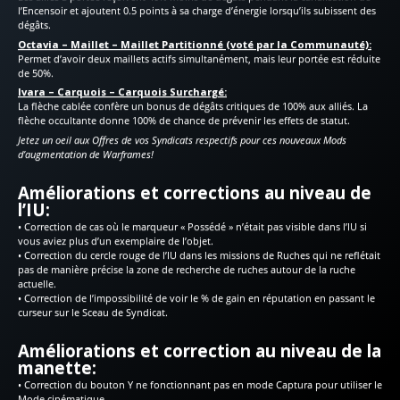
l’Encensoir et ajoutent 0.5 points à sa charge d’énergie lorsqu’ils subissent des
dégâts.
Octavia – Maillet – Maillet Partitionné (voté par la Communauté):
Permet d’avoir deux maillets actifs simultanément, mais leur portée est réduite
de 50%.
Ivara – Carquois – Carquois Surchargé:
La flèche cablée confère un bonus de dégâts critiques de 100% aux alliés. La
flèche occultante donne 100% de chance de prévenir les effets de statut.
Jetez un oeil aux Offres de vos Syndicats respectifs pour ces nouveaux Mods
d’augmentation de Warframes!
Améliorations et corrections au niveau de
l’IU:
• Correction de cas où le marqueur « Possédé » n’était pas visible dans l’IU si
vous aviez plus d’un exemplaire de l’objet.
• Correction du cercle rouge de l’IU dans les missions de Ruches qui ne reflétait
pas de manière précise la zone de recherche de ruches autour de la ruche
actuelle.
• Correction de l’impossibilité de voir le % de gain en réputation en passant le
curseur sur le Sceau de Syndicat.
Améliorations et correction au niveau de la
manette:
• Correction du bouton Y ne fonctionnant pas en mode Captura pour utiliser le
Mode cinématique