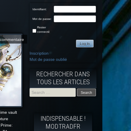
Identifiant:
Mot de passe:
Rester
connecté
commentaire
Log In
Inscription
Mot de passe oublié
RECHERCHER DANS
TOUS LES ARTICLES
Search
for:
rime vault
INDISPENSABLE !
pture
MODTRADFR
 Prime: