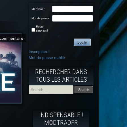
Identifiant:
Mot de passe:
Rester
connecté
commentaire
Log In
Inscription
Mot de passe oublié
RECHERCHER DANS
TOUS LES ARTICLES
Search
for:
INDISPENSABLE !
MODTRADFR