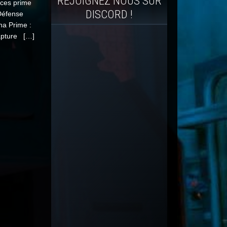
REJOIGNEZ NOUS SUR
èces prime
DISCORD !
Défense
na Prime :
apture […]