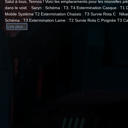
Salut à tous, Tennos ! Voici les emplacements pour les nouvelles pi
dans le void. Saryn : Schéma : T3, T4 Extermination Casque : T1 
Mobile Système T2 Extermination Chassis : T3 Survie Rota C Nika
Schéma : T3 Extermination Lame : T2 Survie Rota C Poignée T3 C
Lire plus...