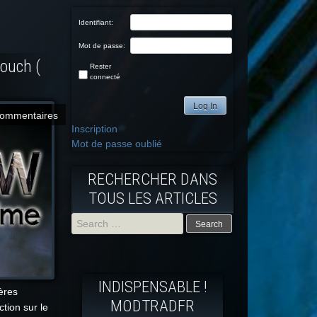
Identifiant:
Mot de passe:
touch (
Rester
connecté
Log In
commentaires
Inscription
Mot de passe oublié
RECHERCHER DANS
TOUS LES ARTICLES
Search
for:
INDISPENSABLE !
ères
MODTRADFR
tion sur le