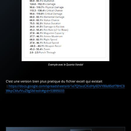
Exemple avec le Quanta Vandal
C’est une version bien plus pratique du fichier excell qui existait
:
https://docs.google.com/spreadsheets/d/1e7QfsvzCKidHy6DVY89z85df78HC9
WkpCMufVuZ9gSM/edit#gid=53895033