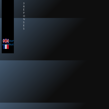
3
R
É
P
O
N
S
E
S
Retour
au début