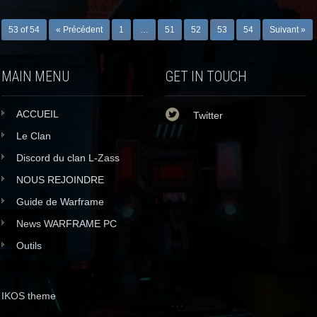
53 of 54
« Précédent
1
…
51
52
53
54
Suivant »
MAIN MENU
GET IN TOUCH
ACCUEIL
Twitter
Le Clan
Discord du clan L-Zass
NOUS REJOINDRE
Guide de Warframe
News WARFRAME PC
Outils
IKOS theme