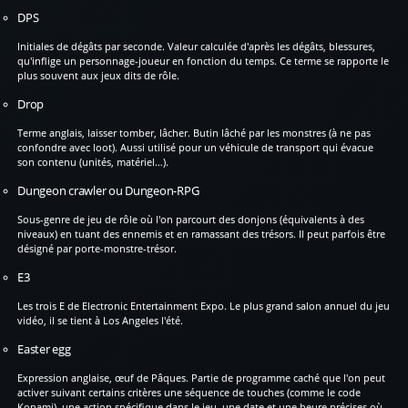
DPS
Initiales de dégâts par seconde. Valeur calculée d'après les dégâts, blessures,
qu'inflige un personnage-joueur en fonction du temps. Ce terme se rapporte le
plus souvent aux jeux dits de rôle.
Drop
Terme anglais, laisser tomber, lâcher. Butin lâché par les monstres (à ne pas
confondre avec loot). Aussi utilisé pour un véhicule de transport qui évacue
son contenu (unités, matériel…).
Dungeon crawler ou Dungeon-RPG
Sous-genre de jeu de rôle où l'on parcourt des donjons (équivalents à des
niveaux) en tuant des ennemis et en ramassant des trésors. Il peut parfois être
désigné par porte-monstre-trésor.
E3
Les trois E de Electronic Entertainment Expo. Le plus grand salon annuel du jeu
vidéo, il se tient à Los Angeles l'été.
Easter egg
Expression anglaise, œuf de Pâques. Partie de programme caché que l'on peut
activer suivant certains critères une séquence de touches (comme le code
Konami), une action spécifique dans le jeu, une date et une heure précises où