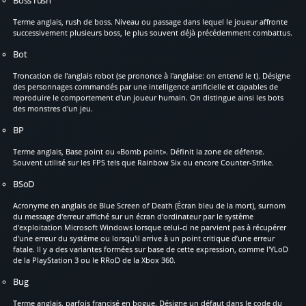
Terme anglais, rush de boss. Niveau ou passage dans lequel le joueur affronte
successivement plusieurs boss, le plus souvent déjà précédemment combattus.
Bot
Troncation de l'anglais robot (se prononce à l'anglaise: on entend le t). Désigne
des personnages commandés par une intelligence artificielle et capables de
reproduire le comportement d'un joueur humain. On distingue ainsi les bots
des monstres d'un jeu.
BP
Terme anglais, Base point ou «Bomb point». Définit la zone de défense.
Souvent utilisé sur les FPS tels que Rainbow Six ou encore Counter-Strike.
BSoD
Acronyme en anglais de Blue Screen of Death (Écran bleu de la mort), surnom
du message d'erreur affiché sur un écran d'ordinateur par le système
d'exploitation Microsoft Windows lorsque celui-ci ne parvient pas à récupérer
d'une erreur du système ou lorsqu'il arrive à un point critique d’une erreur
fatale. Il y a des variantes formées sur base de cette expression, comme l'YLoD
de la PlayStation 3 ou le RRoD de la Xbox 360.
Bug
Terme anglais, parfois francisé en bogue. Désigne un défaut dans le code du