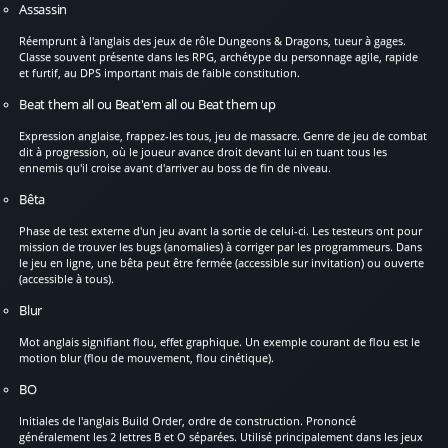
Assassin
Réemprunt à l'anglais des jeux de rôle Dungeons & Dragons, tueur à gages.
Classe souvent présente dans les RPG, archétype du personnage agile, rapide
et furtif, au DPS important mais de faible constitution.
Beat them all ou Beat'em all ou Beat them up
Expression anglaise, frappez-les tous, jeu de massacre. Genre de jeu de combat
dit à progression, où le joueur avance droit devant lui en tuant tous les
ennemis qu'il croise avant d'arriver au boss de fin de niveau.
Bêta
Phase de test externe d'un jeu avant la sortie de celui-ci. Les testeurs ont pour
mission de trouver les bugs (anomalies) à corriger par les programmeurs. Dans
le jeu en ligne, une bêta peut être fermée (accessible sur invitation) ou ouverte
(accessible à tous).
Blur
Mot anglais signifiant flou, effet graphique. Un exemple courant de flou est le
motion blur (flou de mouvement, flou cinétique).
BO
Initiales de l'anglais Build Order, ordre de construction. Prononcé
généralement les 2 lettres B et O séparées. Utilisé principalement dans les jeux