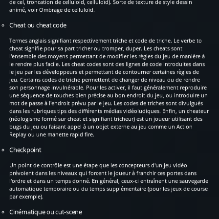
de cel, troncation de celluloid, celluloïd). Sorte de texture de style dessin
animé, voir Ombrage de celluloïd.
Cheat ou cheat code
Termes anglais signifiant respectivement triche et code de triche. Le verbe to
cheat signifie pour sa part tricher ou tromper, duper. Les cheats sont
l'ensemble des moyens permettant de modifier les règles du jeu de manière à
le rendre plus facile. Les cheat codes sont des lignes de code introduites dans
le jeu par les développeurs et permettant de contourner certaines règles de
jeu. Certains codes de triche permettent de changer de niveau ou de rendre
son personnage invulnérable. Pour les activer, il faut généralement reproduire
une séquence de touches bien précise au bon endroit du jeu, ou introduire un
mot de passe à l'endroit prévu par le jeu. Les codes de triches sont divulgués
dans les rubriques tips des différents médias vidéoludiques. Enfin, un cheateur
(néologisme formé sur cheat et signifiant tricheur) est un joueur utilisant des
bugs du jeu ou faisant appel à un objet externe au jeu comme un Action
Replay ou une manette rapid fire.
Checkpoint
Un point de contrôle est une étape que les concepteurs d'un jeu vidéo
prévoient dans les niveaux qui forcent le joueur à franchir ces portes dans
l'ordre et dans un temps donné. En général, ceux-ci entraînent une sauvegarde
automatique temporaire ou du temps supplémentaire (pour les jeux de course
par exemple).
Cinématique ou cut-scene