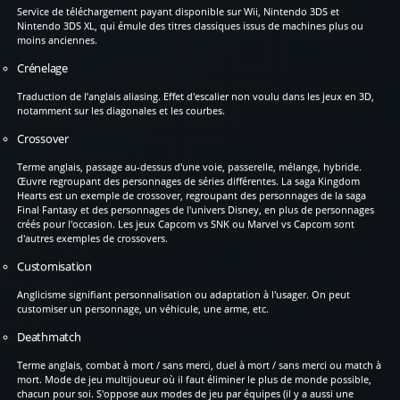
Service de téléchargement payant disponible sur Wii, Nintendo 3DS et
Nintendo 3DS XL, qui émule des titres classiques issus de machines plus ou
moins anciennes.
Crénelage
Traduction de l’anglais aliasing. Effet d'escalier non voulu dans les jeux en 3D,
notamment sur les diagonales et les courbes.
Crossover
Terme anglais, passage au-dessus d'une voie, passerelle, mélange, hybride.
Œuvre regroupant des personnages de séries différentes. La saga Kingdom
Hearts est un exemple de crossover, regroupant des personnages de la saga
Final Fantasy et des personnages de l'univers Disney, en plus de personnages
créés pour l'occasion. Les jeux Capcom vs SNK ou Marvel vs Capcom sont
d'autres exemples de crossovers.
Customisation
Anglicisme signifiant personnalisation ou adaptation à l'usager. On peut
customiser un personnage, un véhicule, une arme, etc.
Deathmatch
Terme anglais, combat à mort / sans merci, duel à mort / sans merci ou match à
mort. Mode de jeu multijoueur où il faut éliminer le plus de monde possible,
chacun pour soi. S'oppose aux modes de jeu par équipes (il y a aussi une