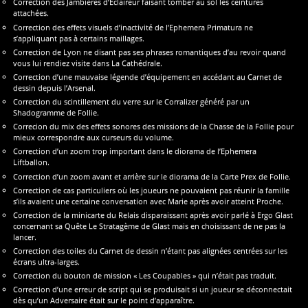
Correction des Jambières d’Éclaireur faisant tomber au sol les ceintures
attachées.
Correction des effets visuels d’inactivité de l’Ephemera Primatura ne
s’appliquant pas à certains maillages.
Correction de Lyon ne disant pas ses phrases romantiques d’au revoir quand
vous lui rendiez visite dans La Cathédrale.
Correction d’une mauvaise légende d’équipement en accédant au Carnet de
dessin depuis l’Arsenal.
Correction du scintillement du verre sur le Corralizer généré par un
Shadogramme de Follie.
Correcion du mix des effets sonores des missions de la Chasse de la Follie pour
mieux correspondre aux curseurs du volume.
Correction d’un zoom trop important dans le diorama de l’Ephemera
Liftballon.
Correction d’un zoom avant et arrière sur le diorama de la Carte Prex de Follie.
Correction de cas particuliers où les joueurs ne pouvaient pas réunir la famille
s’ils avaient une certaine conversation avec Marie après avoir atteint Proche.
Correction de la minicarte du Relais disparaissant après avoir parlé à Ergo Glast
concernant sa Quête Le Stratagème de Glast mais en choisissant de ne pas la
lancer.
Correction des toiles du Carnet de dessin n’étant pas alignées centrées sur les
écrans ultra-larges.
Correction du bouton de mission « Les Coupables » qui n’était pas traduit.
Correction d’une erreur de script qui se produisait si un joueur se déconnectait
dès qu’un Adversaire était sur le point d’apparaître.