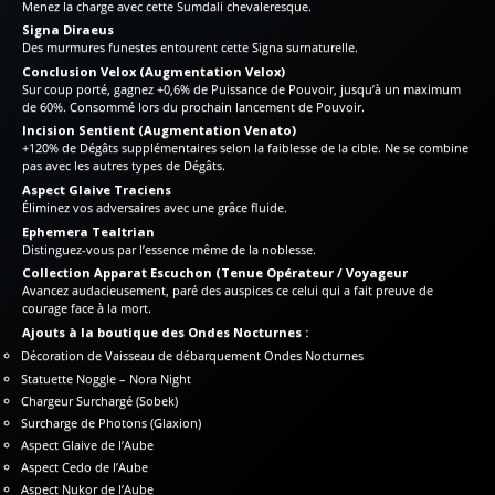
Menez la charge avec cette Sumdali chevaleresque.
Signa Diraeus
Des murmures funestes entourent cette Signa surnaturelle.
Conclusion Velox (Augmentation Velox)
Sur coup porté, gagnez +0,6% de Puissance de Pouvoir, jusqu’à un maximum
de 60%. Consommé lors du prochain lancement de Pouvoir.
Incision Sentient (Augmentation Venato)
+120% de Dégâts supplémentaires selon la faiblesse de la cible. Ne se combine
pas avec les autres types de Dégâts.
Aspect Glaive Traciens
Éliminez vos adversaires avec une grâce fluide.
Ephemera Tealtrian
Distinguez-vous par l’essence même de la noblesse.
Collection Apparat Escuchon (Tenue Opérateur / Voyageur
Avancez audacieusement, paré des auspices ce celui qui a fait preuve de
courage face à la mort.
Ajouts à la boutique des Ondes Nocturnes :
Décoration de Vaisseau de débarquement Ondes Nocturnes
Statuette Noggle – Nora Night
Chargeur Surchargé (Sobek)
Surcharge de Photons (Glaxion)
Aspect Glaive de l’Aube
Aspect Cedo de l’Aube
Aspect Nukor de l’Aube