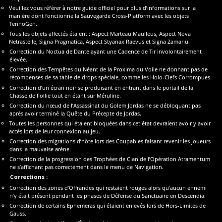
Veuillez vous référer à notre guide officiel pour plus d’informations sur la
manière dont fonctionne la Sauvegarde Cross-Platform avec les objets
TennoGen.
Tous les objets affectés étaient : Aspect Marteau Maulleus, Aspect Nova
Netrastelle, Signa Pragmatica, Aspect Styanax Raevus et Signa Zamariu.
Correction du Noctua de Dante ayant une Cadence de Tir involontairement
élevée.
Correction des Tempêtes du Néant de la Proxima du Voile ne donnant pas de
récompenses de sa table de drops spéciale, comme les Holo-Clefs Corrompues.
Correction d’un écran noir se produisant en entrant dans le portail de la
Chasse de Follie tout en étant sur Méruline.
Correction du nœud de l’Assassinat du Golem Jordas ne se débloquant pas
après avoir terminé la Quête du Précepte de Jordas.
Toutes les personnes qui étaient bloquées dans cet état devraient avoir y avoir
accès lors de leur connexion au jeu.
Correction des migrations d’hôte lors des Coupables faisant revenir les joueurs
dans la mauvaise arène.
Correction de la progression des Trophées de Clan de l’Opération Atramentum
ne s’affichant pas correctement dans le menu de Navigation.
Corrections :
Correction des zones d’Offrandes qui restaient rouges alors qu’aucun ennemi
n’y était présent pendant les phases de Défense du Sanctuaire en Descendia.
Correction de certains Ephemeras qui étaient enlevés lors de Hors-Limites de
Gauss.