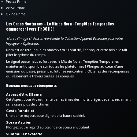
Protea Prime
Velox Prime
Okina Prime
Les Ondes Nocturnes – Le Mix de Nora : Tempêtes Temporelles
commencent vers 11h30 HE !
Note : l’image ci-dessus représente la Collection Apparat Escuchon pour votre
Voyageur / Opérateur.
Nora est de retour sur les ondes
vers 11h30 HE
, Tennos, et cette fois elle fait
plier le rythme du temps.
Le signal passe haut et fort avec le Mix de Nora : Tempêtes Temporelles,
maintenant disponible sur toutes les plateformes ! Plongez au cœur d’une
émission où passé, présent et futur se rencontrent. Obtenez des récompenses
qui résonnent à travers toutes les époques.
Nouveaux niveaux de récompenses
Aspect d’Arc Elfame
Cet Aspect pour Arc est hanté par les âmes des morts piégés dedans, réclamant
sans cesse plus de victimes.
Geste Rondelet
Une danse majestueuse digne de la haute société.
Sceau Ascrien
Plongez votre regard au cœur de ce Sceau envoûtant.
Sumdali Chevalerie