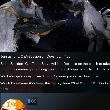
Join us for a Q&A Session on Devstream #55!
Scott, Sheldon, Geoff and Steve will join Rebecca on the couch to tak
from the community and bring you the latest happenings from DE hea
We’ll also give away three, 1,000 Platinum prizes, so don’t miss it!
Watch Devstream #55
here
, this Friday June 26 at 2 p.m. EDT. Find 
here
.
IKOS