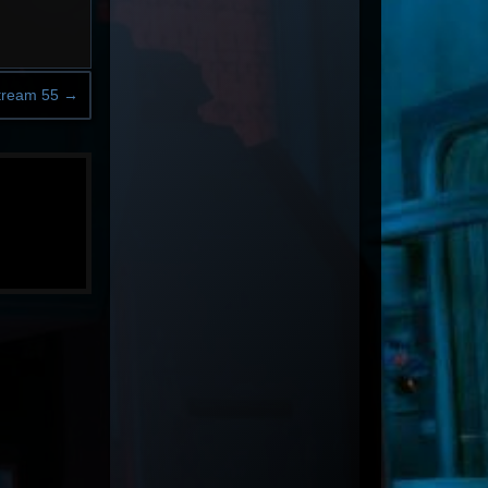
tream 55
→