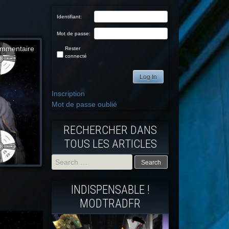
Identifiant:
Mot de passe:
mmentaire
Rester
connecté
Log In
Inscription
Mot de passe oublié
RECHERCHER DANS
TOUS LES ARTICLES
Search
INDISPENSABLE !
for:
MODTRADFR