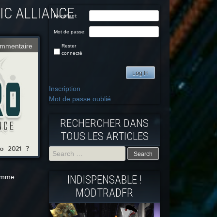
PIC ALLIANCE
Identifiant:
Mot de passe:
mmentaire
Rester
connecté
Log In
Inscription
Mot de passe oublié
RECHERCHER DANS
TOUS LES ARTICLES
Search
comme
INDISPENSABLE !
for:
MODTRADFR