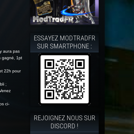
ESSAYEZ MODTRADFR
SUR SMARTPHONE :
’y aura pas
h gagné, 1pt
et 22h pour
li ;
 Venez
os ci-
REJOIGNEZ NOUS SUR
DISCORD !