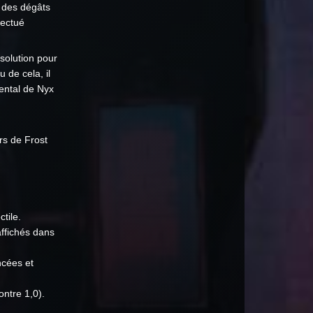
 des dégâts
fectué
 solution pour
 de cela, il
ental de Nyx
rs de Frost
tile.
affichés dans
ncées et
ontre 1,0).