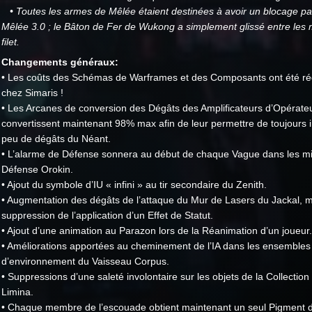
• Toutes les armes de Mêlée étaient destinées à avoir un blocage par
Mêlée 3.0 ; le Bâton de Fer de Wukong a simplement glissé entre les 
filet.
Changements généraux:
• Les coûts des Schémas de Warframes et des Composants ont été ré
chez Simaris !
• Les Arcanes de conversion des Dégâts des Amplificateurs d’Opérate
convertissent maintenant 98% max afin de leur permettre de toujours i
peu de dégâts du Néant.
• L’alarme de Défense sonnera au début de chaque Vague dans les m
Défense Orokin.
• Ajout du symbole d’IU « infini » au tir secondaire du Zenith.
• Augmentation des dégâts de l’attaque du Mur de Lasers du Jackal, 
suppression de l’application d’un Effet de Statut.
• Ajout d’une animation au Parazon lors de la Réanimation d’un joueur.
• Améliorations apportées au cheminement de l’IA dans les ensembles
d’environnement du Vaisseau Corpus.
• Suppressions d’une saleté involontaire sur les objets de la Collectio
Limina.
• Chaque membre de l’escouade obtient maintenant un seul Pigment 