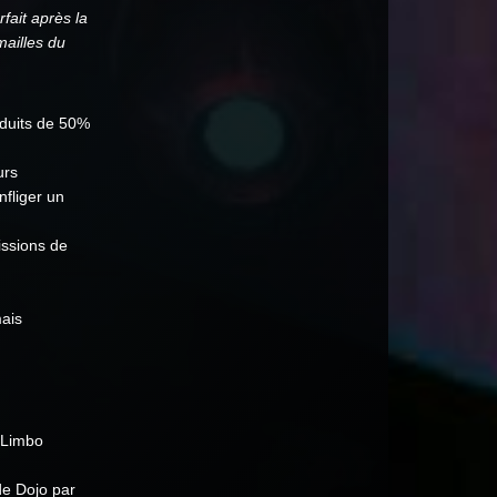
fait après la
mailles du
duits de 50%
urs
nfliger un
issions de
mais
n Limbo
de Dojo par