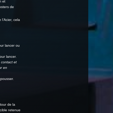
n et
osters de
l’Acier, cela
ur lancer ou
our lancer.
 contact et
ur en
epousser.
tour de la
cible retenue