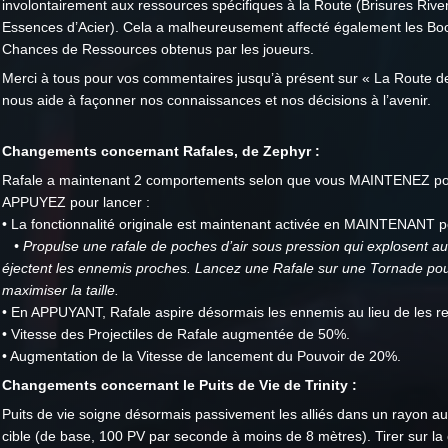
involontairement aux ressources spécifiques à la Route (Brisures Rive
Essences d’Acier). Cela a malheureusement affecté également les Bo
Chances de Ressources obtenus par les joueurs.
Merci à tous pour vos commentaires jusqu’à présent sur « La Route de 
nous aide à façonner nos connaissances et nos décisions à l’avenir.
Changements concernant Rafales, de Zephyr :
Rafale a maintenant 2 comportements selon que vous MAINTENEZ po
APPUYEZ pour lancer :
• La fonctionnalité originale est maintenant activée en MAINTENANT p
• Propulse une rafale de poches d’air sous pression qui explosent au
éjectent les ennemis proches. Lancez une Rafale sur une Tornade po
maximiser la taille.
• En APPUYANT, Rafale aspire désormais les ennemis au lieu de les r
• Vitesse des Projectiles de Rafale augmentée de 50%.
• Augmentation de la Vitesse de lancement du Pouvoir de 20%.
Changements concernant le Puits de Vie de Trinity :
Puits de vie soigne désormais passivement les alliés dans un rayon au
cible (de base, 100 PV par seconde à moins de 8 mètres). Tirer sur la 