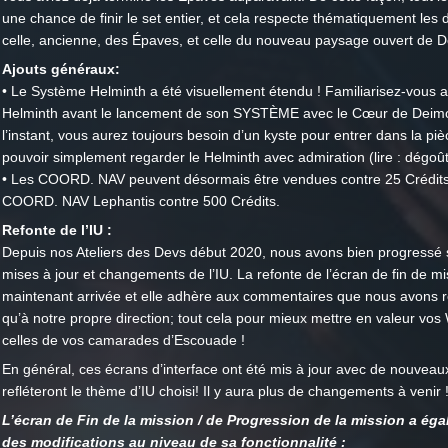
une chance de finir le set entier, et cela respecte thématiquement les 
celle, ancienne, des Épaves, et celle du nouveau paysage ouvert de 
Ajouts généraux:
• Le Système Helminth a été visuellement étendu ! Familiarisez-vous a
Helminth avant le lancement de son SYSTÈME avec le Cœur de Deim
l’instant, vous aurez toujours besoin d’un kyste pour entrer dans la piè
pouvoir simplement regarder le Helminth avec admiration (lire : dégoût
• Les COORD. NAV peuvent désormais être vendues contre 25 Crédits 
COORD. NAV Lephantis contre 500 Crédits.
Refonte de l’IU :
Depuis nos Ateliers des Devs début 2020, nous avons bien progressé 
mises à jour et changements de l’IU. La refonte de l’écran de fin de mi
maintenant arrivée et elle adhère aux commentaires que nous avons r
qu’à notre propre direction; tout cela pour mieux mettre en valeur vos
celles de vos camarades d’Escouade !
En général, ces écrans d’interface ont été mis à jour avec de nouveaux
refléteront le thème d’IU choisi! Il y aura plus de changements à venir 
L’écran de Fin de la mission / de Progression de la mission a ég
des modifications au niveau de sa fonctionnalité :