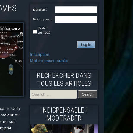
PAVES
Identifiant:
Mot de passe:
mmentaire
Rester
connecté
Log In
Inscription
Mot de passe oublié
RECHERCHER DANS
TOUS LES ARTICLES
Search
mos ». Cela
INDISPENSABLE !
for:
e majeur ou
MODTRADFR
 ne soit
t prêt