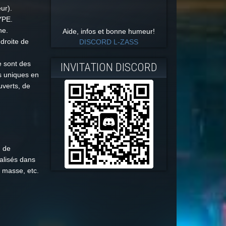
ur).
YPE.
he.
Aide, infos et bonne humeur!
droite de
DISCORD L-ZASS
e sont des
INVITATION DISCORD
s uniques en
uverts, de
n de
alisés dans
n masse, etc.