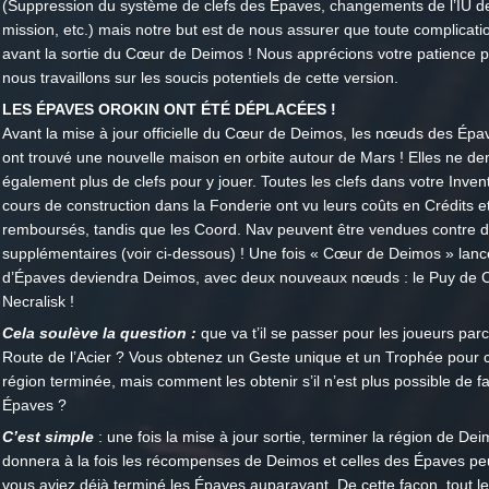
(Suppression du système de clefs des Épaves, changements de l’IU de
mission, etc.) mais notre but est de nous assurer que toute complicatio
avant la sortie du Cœur de Deimos ! Nous apprécions votre patience 
nous travaillons sur les soucis potentiels de cette version.
LES ÉPAVES OROKIN ONT ÉTÉ DÉPLACÉES !
Avant la mise à jour officielle du Cœur de Deimos, les nœuds des Épa
ont trouvé une nouvelle maison en orbite autour de Mars ! Elles ne d
également plus de clefs pour y jouer. Toutes les clefs dans votre Inven
cours de construction dans la Fonderie ont vu leurs coûts en Crédits e
remboursés, tandis que les Coord. Nav peuvent être vendues contre d
supplémentaires (voir ci-dessous) ! Une fois « Cœur de Deimos » lan
d’Épaves deviendra Deimos, avec deux nouveaux nœuds : le Puy de 
Necralisk !
Cela soulève la question :
que va t’il se passer pour les joueurs par
Route de l’Acier ? Vous obtenez un Geste unique et un Trophée pour
région terminée, mais comment les obtenir s’il n’est plus possible de fa
Épaves ?
C’est simple
: une fois la mise à jour sortie, terminer la région de De
donnera à la fois les récompenses de Deimos et celles des Épaves peu
vous aviez déjà terminé les Épaves auparavant. De cette façon, tout 