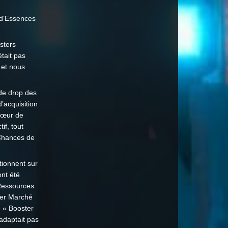
 d’Essences
osters
était pas
 et nous
 de drop des
’acquisition
 Cœur de
if, tout
 Chances de
tionnent sur
ont été
 Ressources
mier Marché
e « Booster
adaptait pas