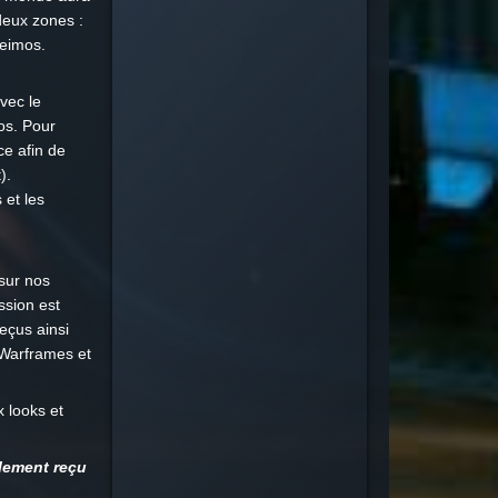
deux zones :
Deimos.
vec le
os. Pour
ce afin de
).
et les
sur nos
ssion est
eçus ainsi
 Warframes et
 looks et
!
alement reçu