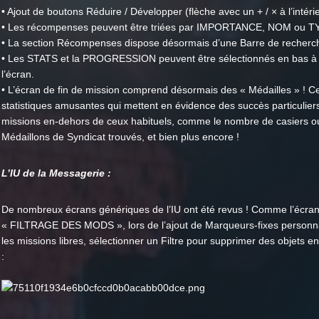
• Ajout de boutons Réduire / Développer (flèche avec un + / × à l’intérie
• Les récompenses peuvent être triées par IMPORTANCE, NOM ou T
• La section Récompenses dispose désormais d’une Barre de recherc
• Les STATS et la PROGRESSION peuvent être sélectionnés en bas à 
l’écran.
• L’écran de fin de mission comprend désormais des « Médailles » ! C
statistiques amusantes qui mettent en évidence des succès particulier
missions en-dehors de ceux habituels, comme le nombre de casiers o
Médaillons de Syndicat trouvés, et bien plus encore !
L’IU de la Messagerie :
De nombreux écrans génériques de l’IU ont été revus ! Comme l’écra
« FILTRAGE DES MODS », lors de l’ajout de Marqueurs-fixes personn
les missions libres, sélectionner un Filtre pour supprimer des objets e
: