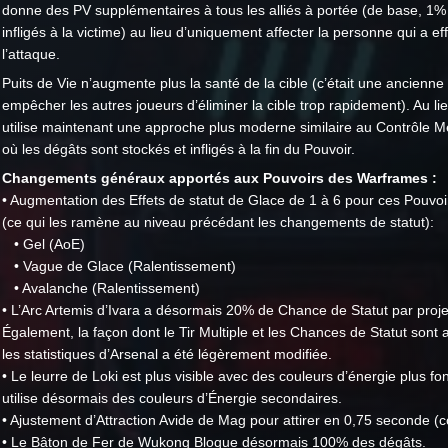
donne des PV supplémentaires à tous les alliés à portée (de base, 1%
infligés à la victime) au lieu d’uniquement affecter la personne qui a ef
l’attaque.
Puits de Vie n’augmente plus la santé de la cible (c’était une ancienne
empêcher les autres joueurs d’éliminer la cible trop rapidement). Au lieu
utilise maintenant une approche plus moderne similaire au Contrôle M
où les dégâts sont stockés et infligés à la fin du Pouvoir.
Changements généraux apportés aux Pouvoirs des Warframes :
• Augmentation des Effets de statut de Glace de 1 à 6 pour ces Pouvoi
(ce qui les ramène au niveau précédant les changements de statut):
• Gel (AoE)
• Vague de Glace (Ralentissement)
• Avalanche (Ralentissement)
• L’Arc Artemis d’Ivara a désormais 20% de Chance de Statut par projec
Également, la façon dont le Tir Multiple et les Chances de Statut sont 
les statistiques d’Arsenal a été légèrement modifiée.
• Le leurre de Loki est plus visible avec des couleurs d’énergie plus fo
utilise désormais des couleurs d’Énergie secondaires.
• Ajustement d’Attraction Avide de Mag pour attirer en 0,75 seconde (c
• Le Bâton de Fer de Wukong Bloque désormais 100% des dégâts.