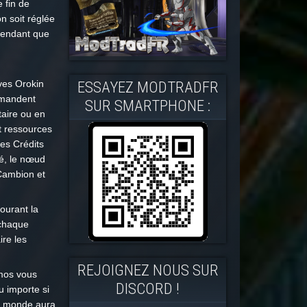
 fin de
n soit réglée
pendant que
ves Orokin
ESSAYEZ MODTRADFR
emandent
SUR SMARTPHONE :
taire ou en
t ressources
es Crédits
cé, le nœud
Cambion et
courant la
 chaque
ire les
REJOIGNEZ NOUS SUR
imos vous
DISCORD !
 importe si
le monde aura