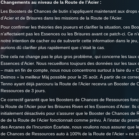
Changements au niveau de la Route de l’Acier :
Les Boosters de Chances de butin s’appliquent maintenant aux drops
d’Acier et de Brisures dans les missions de la Route de l’Acier.
Pour confirmer les théories des joueurs et clarifier la situation, ces Bo
n’affectaient pas les Essences ou les Brisures avant ce patch-ci. Ce n’
notre intention de cacher ou de subvertir cette information dans le jeu,
aurions dû clarifier plus rapidement que c’était le cas.
Dire cela ne change pas le plus gros problème, qui concerne les taux
Essences d’Acier. Nous recueillons toujours des données sur les taux d
– mais en fin de compte, nous nous concentrons surtout à faire du «
Deimos » la meilleur Màj possible pour le 25 août. À partir de ce correct
Tenno ayant déjà parcouru la Route de l’Acier recevra un Booster de
Ressources de 3 jours.
Ce correctif garantit que les Boosters de Chances de Ressources fonc
la Route de l’Acier pour les Brisures Riven et les Essences d’Acier. Ils 
initialement désactivés pour s’assurer que le Booster de Chances de
de de la Route de l’Acier fonctionnait comme prévu. À l’instar du pre
des Arcanes de l’Incursion Écarlate, nous voulions nous assurer que l
de Chances de Ressources auto à 100% de la Route de l’Acier » ne s’