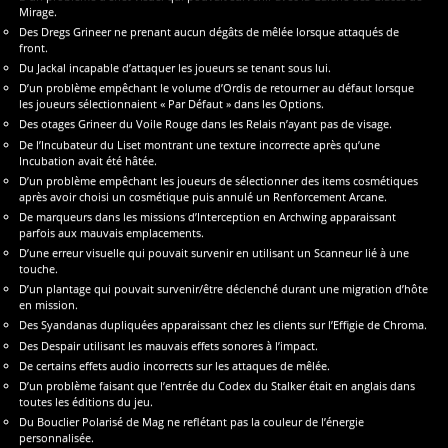
Mirage.
Des Dregs Grineer ne prenant aucun dégâts de mêlée lorsque attaqués de
front.
Du Jackal incapable d’attaquer les joueurs se tenant sous lui.
D’un problème empêchant le volume d’Ordis de retourner au défaut lorsque
les joueurs sélectionnaient « Par Défaut » dans les Options.
Des otages Grineer du Voile Rouge dans les Relais n’ayant pas de visage.
De l’Incubateur du Liset montrant une texture incorrecte après qu’une
Incubation avait été hâtée.
D’un problème empêchant les joueurs de sélectionner des items cosmétiques
après avoir choisi un cosmétique puis annulé un Renforcement Arcane.
De marqueurs dans les missions d’Interception en Archwing apparaissant
parfois aux mauvais emplacements.
D’une erreur visuelle qui pouvait survenir en utilisant un Scanneur lié à une
touche.
D’un plantage qui pouvait survenir/être déclenché durant une migration d’hôte
en mission.
Des Syandanas dupliquées apparaissant chez les clients sur l’Effigie de Chroma.
Des Despair utilisant les mauvais effets sonores à l’impact.
De certains effets audio incorrects sur les attaques de mêlée.
D’un problème faisant que l’entrée du Codex du Stalker était en anglais dans
toutes les éditions du jeu.
Du Bouclier Polarisé de Mag ne reflétant pas la couleur de l’énergie
personnalisée.