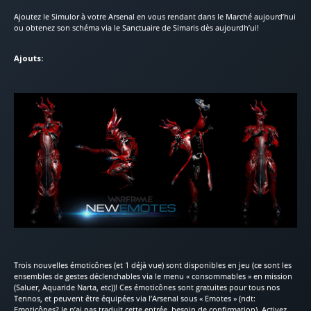
Ajoutez le Simulor à votre Arsenal en vous rendant dans le Marché aujourd’hui
ou obtenez son schéma via le Sanctuaire de Simaris dès aujourdh’ui!
Ajouts:
Trois nouvelles émoticônes (et 1 déjà vue) sont disponibles en jeu (ce sont les
ensembles de gestes déclenchables via le menu « consommables » en mission
(Saluer, Aquaride Narta, etc))! Ces émoticônes sont gratuites pour tous nos
Tennos, et peuvent être équipées via l’Arsenal sous « Emotes » (ndt:
Emoticônes? Je n’ai pas traduit cette entrée, besoin de confirmation). Activez