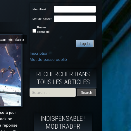
Identifiant:
Mot de passe:
Rester
connecté
commentaire
Log In
Inscription
Mot de passe oublié
RECHERCHER DANS
TOUS LES ARTICLES
Search
for:
e à jour
INDISPENSABLE !
jack ne
MODTRADFR
e réponse