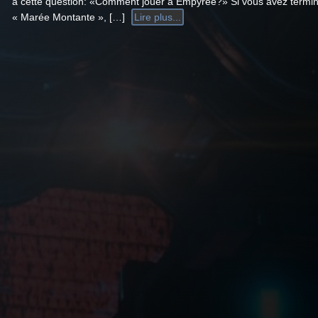
à cette question: «Comment jouer à Empyrée?» Si vous avez termin
« Marée Montante », […]
Lire plus...