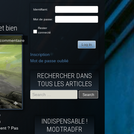
Identifiant:
Mot de passe:
et bien
Rester
connecté
commentaire
Log In
Inscription
Mot de passe oublié
RECHERCHER DANS
TOUS LES ARTICLES
Search
for:
é
INDISPENSABLE !
u
MODTRADFR
ment ? Pas