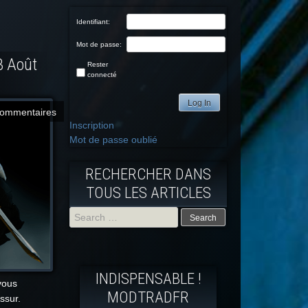
Identifiant:
Mot de passe:
3 Août
Rester
connecté
Log In
commentaires
Inscription
Mot de passe oublié
RECHERCHER DANS
TOUS LES ARTICLES
Search
for:
INDISPENSABLE !
vous
MODTRADFR
 Assur.