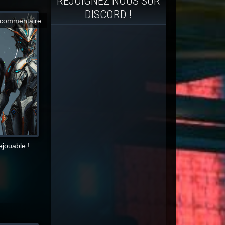
REJOIGNEZ NOUS SUR
DISCORD !
commentaire
ejouable !