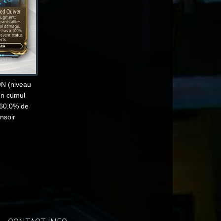
N (niveau
un cumul
a 60.0% de
nsoir