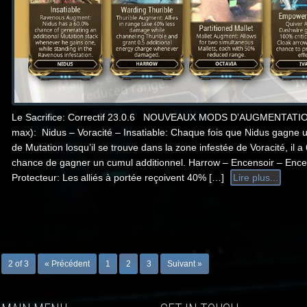
Le Sacrifice: Correctif 23.0.6 NOUVEAUX MODS D’AUGMENTATIO
max): Nidus – Voracité – Insatiable: Chaque fois que Nidus gagne 
de Mutation losqu’il se trouve dans la zone infestée de Voracité, il 
chance de gagner un cumul additionnel. Harrow – Encensoir – Ence
Protecteur: Les alliés à portée reçoivent 40% […]
Lire plus...
2 of 3
« Précédent
1
2
3
Suivant »