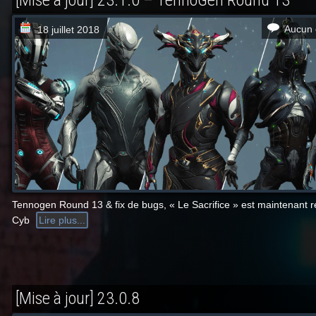
[Mise à jour] 23.1.0 – TennoGen Round 13
Aucun 
18 juillet 2018
Tennogen Round 13 & fix de bugs, « Le Sacrifice » est maintenant r
Cyb
Lire plus...
[Mise à jour] 23.0.8