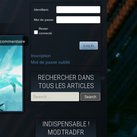
Identifiant:
Mot de passe:
Rester
connecté
commentaire
Log In
Inscription
Mot de passe oublié
RECHERCHER DANS
TOUS LES ARTICLES
Search
for:
INDISPENSABLE !
MODTRADFR