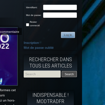
Identifiant:
Mot de passe:
Rester
connecté
commentaire
Log In
Inscription
Mot de passe oublié
RECHERCHER DANS
TOUS LES ARTICLES
Search
for:
formes cet
INDISPENSABLE !
eurs
MODTRADFR
z un hors-