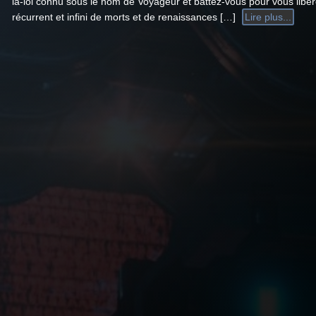
la-loi connu sous le nom de Voyageur et battez-vous pour vous libér
récurrent et infini de morts et de renaissances […]
Lire plus...