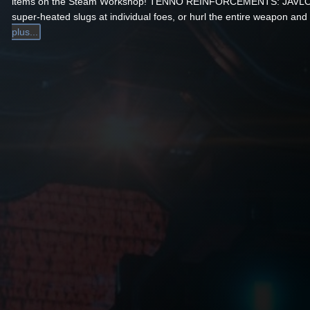
items on the Steam Workshop! TENNO REINFORCEMENTS: JAVL
super-heated slugs at individual foes, or hurl the entire weapon and
plus...