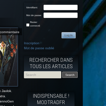
Identifiant:
Mot de passe:
Rester
connecté
commentaire
Log In
Inscription
Mot de passe oublié
RECHERCHER DANS
TOUS LES ARTICLES
Search
for:
 Javlok.
INDISPENSABLE !
tra.
MODTRADFR
 TennoGen