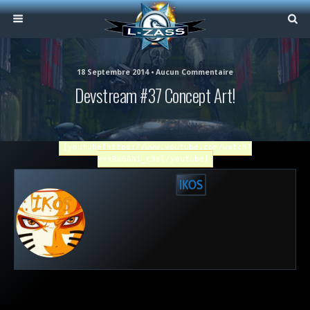
18 Septembre 2014 • Aucun Commentaire
Devstream #37 Concept Art!
[youtube]https://www.youtube.com/watch?
v=xRx6ANi_c9s[/youtube]
IKOS