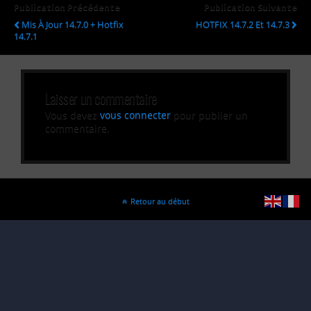
Publication Précédente
Publication Suivante
Mis À Jour 14.7.0 + Hotfix
HOTFIX 14.7.2 Et 14.7.3
14.7.1
Laisser un commentaire
Vous devez
vous connecter
pour publier un
commentaire.
Retour au début