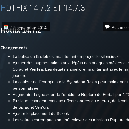
HOTFIX 14.7.2 ET 14.7.3
Aucun co
19 septembre 2014
Hotfix 14.7.2
Changement
s
La balise du Buzlok est maintenant un projectile silencieux
Ajouter des augmentations aux dégâts des attaques mêlées et
Sprag et Ven’kra. Les dégâts s’améliorer maintenant avec le ni
joueurs.
La couleur de l’énergie sur la Syandana Rakta peut maintenant 
personnalisée.
Augmenter la grosseur de l’emblème Rupture de Portail par 17
Plusieurs changements aux effets sonores du Atterax, de l’engin
de Sprag et Ven’kra
Ajuster le placement du Buzlok
Les voûtes corrompues ont été enlever des missions Rupture de