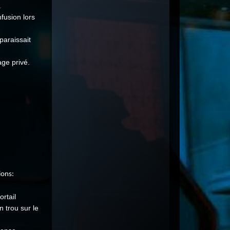
.
fusion lors
paraissait
ge privé.
ions:
rtail
 trou sur le