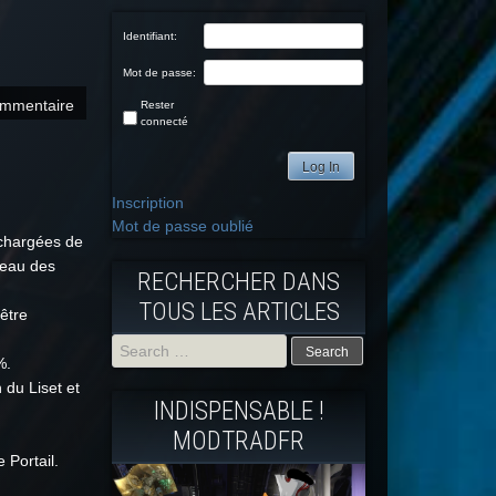
Identifiant:
Mot de passe:
mmentaire
Rester
connecté
Log In
Inscription
Mot de passe oublié
 chargées de
veau des
RECHERCHER DANS
TOUS LES ARTICLES
être
%.
 du Liset et
Search
INDISPENSABLE !
for:
MODTRADFR
 Portail.