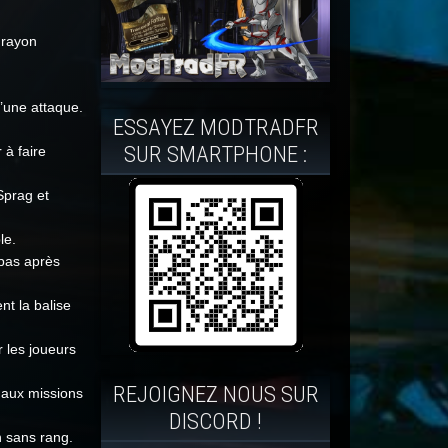
 rayon
 d’une attaque.
ESSAYEZ MODTRADFR
SUR SMARTPHONE :
 à faire
Sprag et
le.
 pas après
nt la balise
r les joueurs
REJOIGNEZ NOUS SUR
s aux missions
DISCORD !
n sans rang.