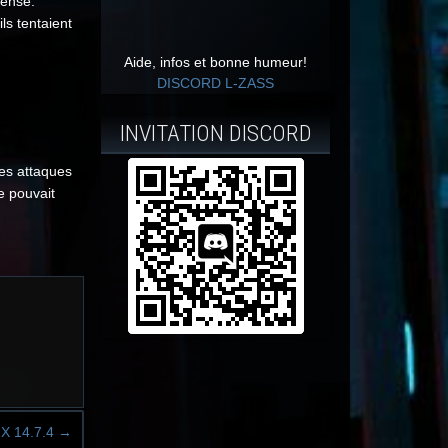
fense.
ls tentaient
Aide, infos et bonne humeur!
DISCORD L-ZASS
INVITATION DISCORD
les attaques
e pouvait
X 14.7.4
→