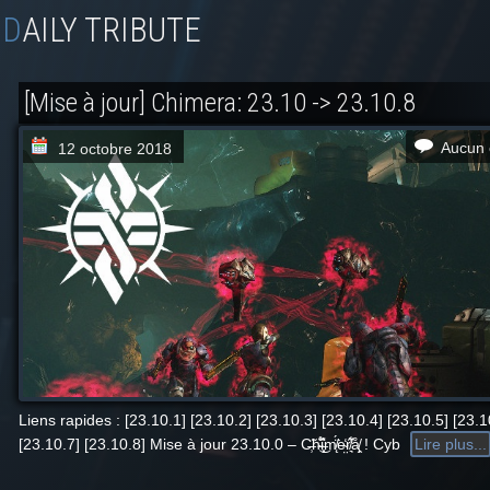
DAILY TRIBUTE
[Mise à jour] Chimera: 23.10 -> 23.10.8
Aucun 
12 octobre 2018
Liens rapides : [23.10.1] [23.10.2] [23.10.3] [23.10.4] [23.10.5] [23.1
[23.10.7] [23.10.8] Mise à jour 23.10.0 – C̶̹̃h̴̊̍̐͜i̶͓̩͛̽m̸̨̈́͘e̴̤̒ŕ̸͉͋̕å̸̙̭͕ ! Cyb
Lire plus...