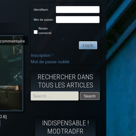
Identifiant:
Mot de passe:
Rester
connecté
commentaire
Log In
Inscription
Mot de passe oublié
RECHERCHER DANS
TOUS LES ARTICLES
Search
for:
0.6]
INDISPENSABLE !
MODTRADFR