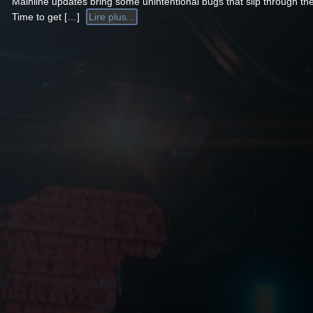
Mainline updates bring some unintentional bugs that slip through the
Time to get […]
Lire plus...