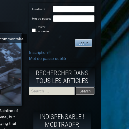
Identifiant:
Mot de passe:
Rester
connecté
commentaire
Log In
Inscription
Mot de passe oublié
RECHERCHER DANS
TOUS LES ARTICLES
Search
for:
ainline of
INDISPENSABLE !
ome, but
MODTRADFR
aying that