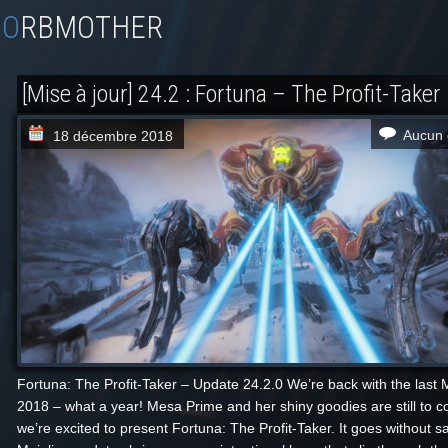
ORBMOTHER
[Mise à jour] 24.2 : Fortuna – The Profit-Taker
Aucun 
18 décembre 2018
F ortuna: The Profit-Taker – Update 24.2.0 We’re back with the last M
2018 – what a year! Mesa Prime and her shiny goodies are still to c
we’re excited to present Fortuna: The Profit-Taker. It goes without s