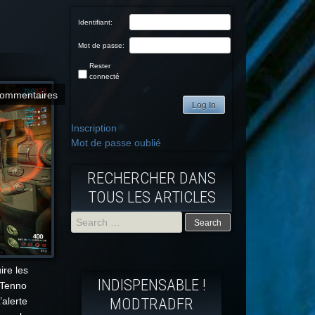
Identifiant:
Mot de passe:
Rester
connecté
commentaires
Log In
Inscription
Mot de passe oublié
RECHERCHER DANS
TOUS LES ARTICLES
Search
for:
re les
INDISPENSABLE !
 Tenno
MODTRADFR
’alerte