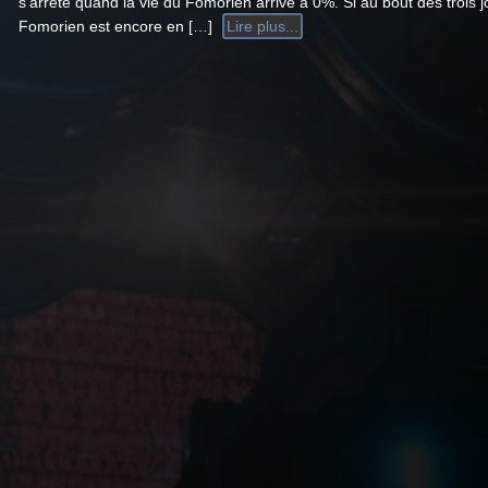
s’arrête quand la vie du Fomorien arrive à 0%. Si au bout des trois j
Fomorien est encore en […]
Lire plus...