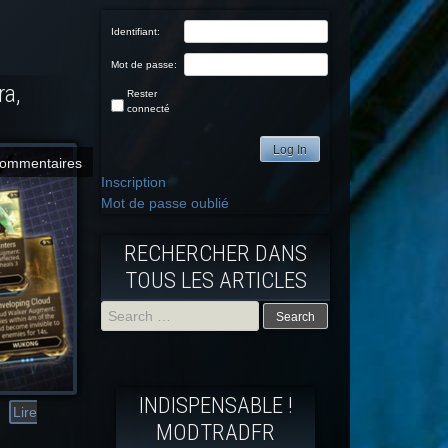
Identifiant:
Mot de passe:
ra,
Rester
connecté
Log In
commentaires
Inscription
Mot de passe oublié
RECHERCHER DANS
TOUS LES ARTICLES
Search
for:
INDISPENSABLE !
Lire
MODTRADFR