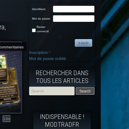
Identifiant:
Mot de passe:
ra,
Rester
connecté
Log In
commentaires
Inscription
Mot de passe oublié
RECHERCHER DANS
TOUS LES ARTICLES
Search
for:
INDISPENSABLE !
Lire
MODTRADFR