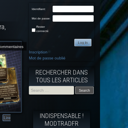
Identifiant:
Mot de passe:
ra,
Rester
connecté
Log In
commentaires
Inscription
Mot de passe oublié
RECHERCHER DANS
TOUS LES ARTICLES
Search
for:
INDISPENSABLE !
Lire
MODTRADFR