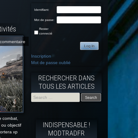
Identifiant:
Mot de passe:
tivités
Rester
connecté
commentaire
Log In
Inscription
Mot de passe oublié
RECHERCHER DANS
TOUS LES ARTICLES
Search
for:
de combat,
INDISPENSABLE !
 ou objectif
MODTRADFR
ortera xp