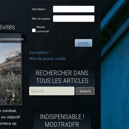
Identifiant:
Mot de passe:
tivités
Rester
connecté
commentaire
Log In
Inscription
Mot de passe oublié
RECHERCHER DANS
TOUS LES ARTICLES
Search
for:
de combat,
INDISPENSABLE !
 ou objectif
MODTRADFR
ortera xp